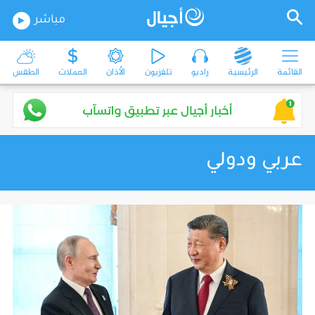
مباشر
القائمة
الرئيسية
راديو
تلفزيون
الأذان
العملات
الطقس
عربي ودولي