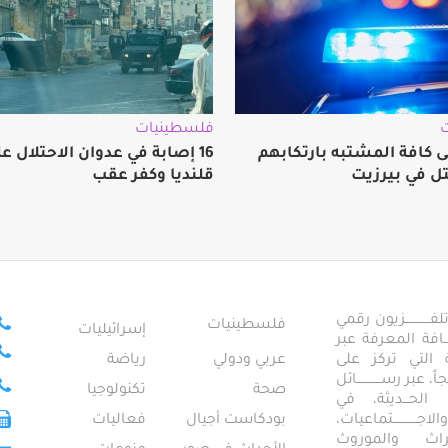
فلسطينيات
 كافة المشتبه بارتكابهم
16 إصابة في عدوان الاحتلال ع
تل في بيرزيت
قلنديا وكفر عقب
ــــــــــــزيون رقمي
فلسطينيات
إسرائيليات
ـــــافة المعرفة عبر
تمعية التي تركز على
عربي ودولي
رياضة
عبر رســــــــــــائل
صحة
تكنولوجيا
ــال الحـــديثة، في
ـــــــــتماعيات،
بودكاست أجيال
فعاليات
تراث والموروث