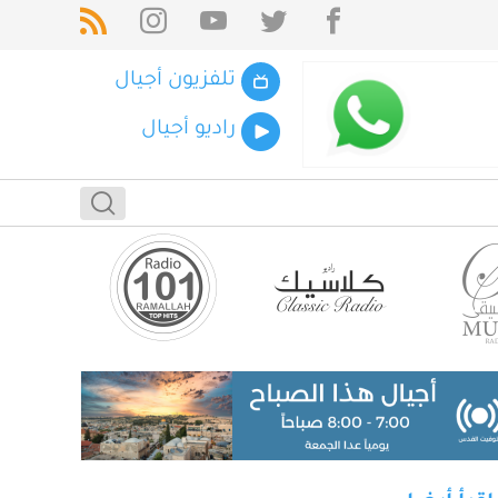
تلفزيون أجيال
راديو أجيال