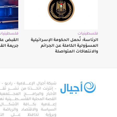
فلسطينيات
فلسطينيات
الرئاسة: نُحمل الحكومة الإسرائيلية
القبض على
المسؤولية الكاملة عن الجرائم
جريمة الق
والانتهاكات المتواصلة
شبكة أجيال الإعـــــــلامية – راديو – تلف
– إنترنت اتخـــــــذنا من نشـــــــر ثقــ
الأخبار والبرامـــــــــــج المجـــــــ
القصة المحلية الفلســــطـــــــينية نهجاً، 
إعــــــلامية بكـــــــافة الأشكـــــــ
السياسة والاقتصاد والرياضة والاجـــ
وبرؤية تحافظ عـــــــلى ال