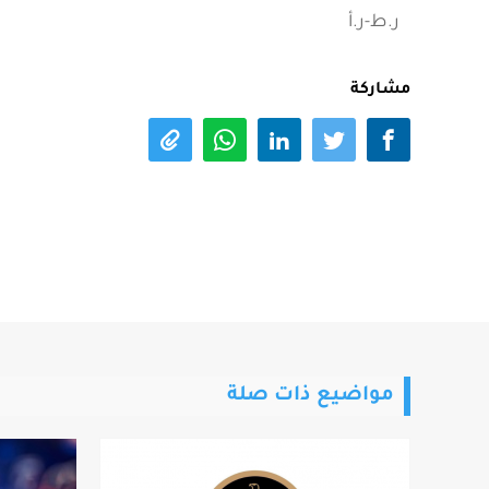
ر.ط-ر.أ
مشاركة
مواضيع ذات صلة