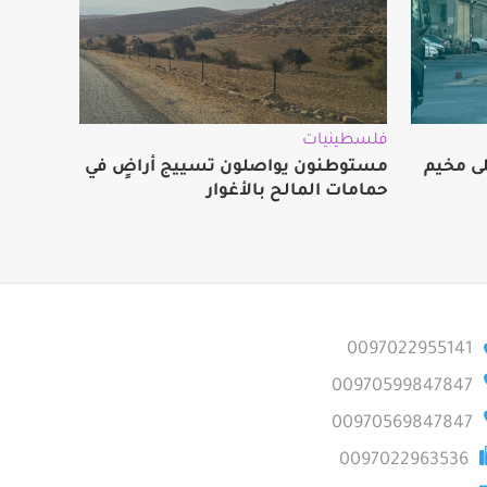
فلسطينيات
لى مخيم
مستوطنون يواصلون تسييج أراضٍ في
حمامات المالح بالأغوار
0097022955141
00970599847847
00970569847847
0097022963536