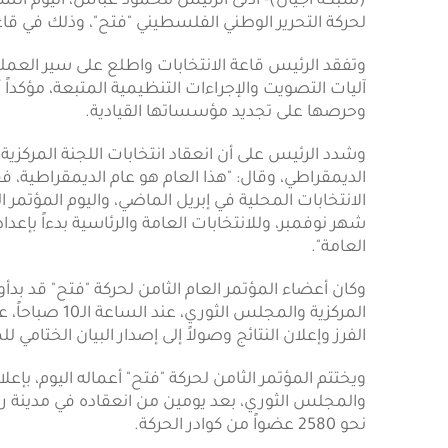
(شبكة أجيال)- أدلى الرئيس محمود عباس، اليوم السب
لحركة التحرير الوطني الفلسطيني "فتح"، وذلك في قاعة
وتفقد الرئيس قاعة الانتخابات واطلع على سير العملي
آليات التصويت والإجراءات التنظيمية المتبعة، مؤكداً
وحرصها على تجديد مؤسساتها القيادية.
وشدد الرئيس على أن انعقاد انتخابات اللجنة المركزية 
الديمقراطي، وقال: "هذا العام هو عام الديمقراطية، فقد
الانتخابات المحلية في إبريل الماضي، واليوم المؤتمر 
شهر نوفمبر، وللانتخابات العامة والرئاسية بدءاً بإعدا
العامة".
وكان أعضاء المؤتمر العام الثامن لحركة "فتح" قد بدأ
الفرز وإعلان النتائج وصولاً إلى إصدار البيان الختامي لل
ويختتم المؤتمر الثامن لحركة "فتح" أعماله اليوم، بإعلان
والمجلس الثوري، بعد يومين من انعقاده في مدينة رام
نحو 2580 عضواً من كوادر الحركة.