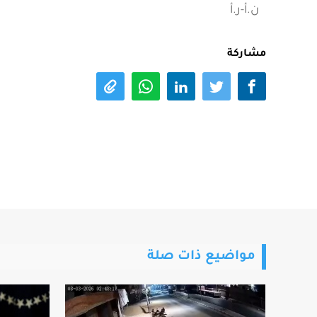
ن.أ-ر.أ
مشاركة
مواضيع ذات صلة