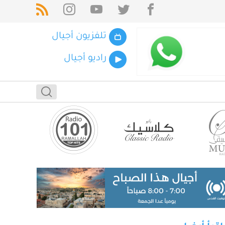
تلفزيون أجيال
راديو أجيال