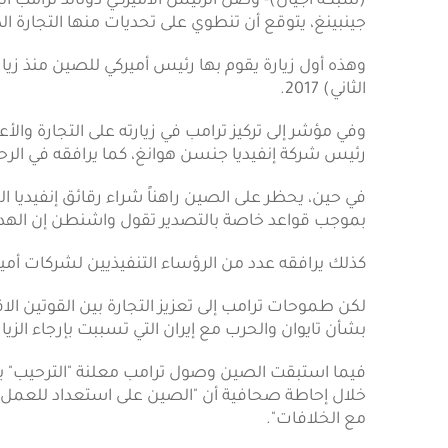
(شبكة أجيال)- وصل الرئيس الأميركي دونالد ترامب الي
جينبينغ، يتوقع أن تنطوي على تحديات منها التجارة الدو
وهذه أول زيارة يقوم بها رئيس أميركي للصين منذ زيا
الثاني) 2017.
وفي مؤشر إلى تركيز ترامب في زيارته على التجارة والأ
رئيس شركة إنفيديا جنسن هوانغ، كما يرافقه في ا
في حين، يحظر على الصين راهناً شراء رقائق إنفيديا ال
بموجب قواعد خاصة بالتصدير تقول واشنطن إن الهدف
كذلك يرافقه عدد من الرؤساء التنفيذيين لشركات أمي
لكن طموحات ترامب إلى تعزيز التجارة بين القوتين الا
بشأن تايوان والحرب مع إيران التي تسببت بإرجاء الزي
فيما استبقت الصين وصول ترامب معلنة "الترحيب" به.
خلال إحاطة صحافية أن "الصين على استعداد للعمل م
مع الخلافات".