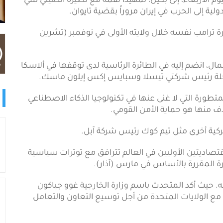
وم الأربعاء، إلى بكين، تمهيداً لقمة مع نظيره الصيني شي
لية إلى الحرب في إيران مروراً بقضية تايوان.
رة ترامب نفسه خلال ولايته الأولى في نوفمبر (تشرين
عمال، انضم إليه في الطائرة الرئاسية لدى توقفها في ألاسكا
لرحلة رئيس شركتي تيسلا وسبايس إكس إيلون ماسك.
متطورة التي لا غنى عنها في تكنولوجيا الذكاء الاصطناعي
 منها هو حماية الأمن القومي.
ركية أخرى مثل تيم كوك رئيس شركة آبل.
قتصاديتين الأوليين في العالم تترافق مع توترات سياسية
ارة المقررة بالأساس في مارس (آذار).
 حيث أكد المتحدث باسم وزارة الخارجية غوو جياكون
ع الولايات المتحدة من أجل توسيع التعاون والتعامل