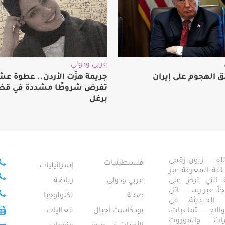
عربي ودولي
ق الهجوم على إيران
جريمة هزّت الأردن.. عطوة عش
تفرض شروطًا مشددة في قضي
برغل
ــــــــــــزيون رقمي
فلسطينيات
إسرائيليات
ـــــافة المعرفة عبر
تمعية التي تركز على
عربي ودولي
رياضة
عبر رســــــــــــائل
صحة
تكنولوجيا
ــال الحـــديثة، في
ـــــــــتماعيات،
بودكاست أجيال
فعاليات
تراث والموروث