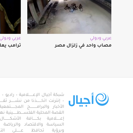
عربي ودولي
عربي ودولي
مصاب واحد في زلزال مصر
ترامب يعل
شبكة أجيال الإعـــــــلامية – راديو – تلف
– إنترنت اتخـــــــذنا من نشـــــــر ثقــ
الأخبار والبرامـــــــــــج المجـــــــ
القصة المحلية الفلســــطـــــــينية نهجاً، 
إعــــــلامية بكـــــــافة الأشكـــــــ
السياسة والاقتصاد والرياضة والاجـــ
وبرؤية تحافظ عـــــــلى ال