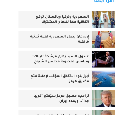
اقرأ أيضا
السعودية وتركيا وباكستان توقع
اتفاقية مكة للدفاع المشترك
إردوغان يصل السعودية لقمة ثلاثية
مُرتقبة
عبدول السيد يهزم مرشحة "ايباك"
وينافس لعضوية مجلس الشيوخ
أبرز بنود الاتفاق المؤقت لإعادة فتح
مضيق هرمز
ترامب: مضيق هرمز سيُفتح "قريبا
جدا".. ويهدد إيران