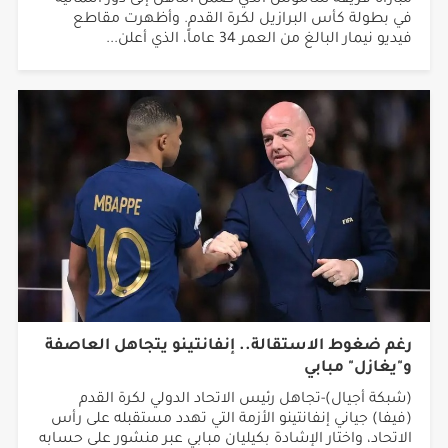
في بطولة كأس البرازيل لكرة القدم. وأظهرت مقاطع
فيديو نيمار البالغ من العمر 34 عاماً، الذي أعلن...
رغم ضغوط الاستقالة.. إنفانتينو يتجاهل العاصفة
و"يغازل" مبابي
(شبكة أجيال)-تجاهل رئيس الاتحاد الدولي لكرة القدم
(فيفا) جياني إنفانتينو الأزمة التي تهدد مستقبله على رأس
الاتحاد، واختار الإشادة بكيليان مبابي عبر منشور على حسابه