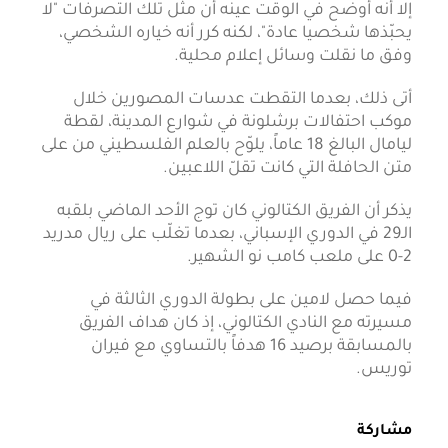
إلا أنه أوضح في الوقت عينه أن مثل تلك التصرفات "لا
يحبّذها شخصيا عادة"، لكنه كرر أنه خياره الشخصي،
وفق ما نقلت وسائل إعلام محلية.
أتى ذلك، بعدما التقطت عدسات المصورين خلال
موكب احتفالات برشلونة في شوارع المدينة، لقطة
ليامال البالغ 18 عاماً، يلوّح بالعلم الفلسطيني من على
متن الحافلة التي كانت تقلّ اللاعبين.
يذكر أن الفريق الكتالوني كان توج الأحد الماضي بلقبه
الـ29 في الدوري الإسباني، بعدما تغلّب على ريال مدريد
2-0 على ملعب كامب نو الشهير.
فيما حصل لامين على بطولة الدوري الثالثة في
مسيرته مع النادي الكتالوني، إذ كان هداف الفريق
بالمسابقة برصيد 16 هدفاً بالتساوي مع فيران
توريس.
مشاركة