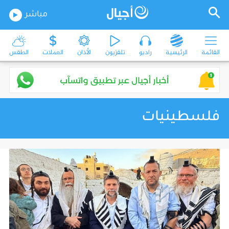
مباشر
القائمة
الرئيسية
راديو
تلفزيون
الأذان
العملات
الطقس
فلسطينيات