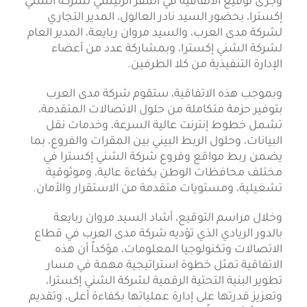
وجرى توقيع الاتفاقية في المقر الرئيسي لشركة الشني
إكسترا، بحضور السيد نادر العالول، المدير التجاري
لشركة مدى العرب، والسيد مروان ربايعة، المدير العام
لشركة الشني إكسترا، وبمشاركة عدد من أعضاء
الإدارة التنفيذية من كلا الطرفين.
وبموجب هذه الاتفاقية، ستقوم شركة مدى العرب
بتوفير حزمة متكاملة من حلول الاتصالات المتقدمة،
تشمل خطوط إنترنت عالية السرعة، وخدمات نقل
البيانات، وحلول الربط البيني بين المقرات والفروع، بما
يضمن ربط مواقع وفروع شركة الشني إكسترا في
مختلف محافظات الوطن بكفاءة عالية، وموثوقية
تشغيلية، ومستويات متقدمة من الاستقرار والأمان.
وخلال مراسم التوقيع، أشاد السيد مروان ربايعة
بالدور الريادي الذي تؤديه شركة مدى العرب في قطاع
الاتصالات وتكنولوجيا المعلومات، مؤكداً أن هذه
الاتفاقية تمثل خطوة استراتيجية مهمة في مسار
تطوير البنية التحتية الرقمية لشركة الشني إكسترا،
وتعزيز قدرتها على إدارة عملياتها بكفاءة أعلى، وتقديم