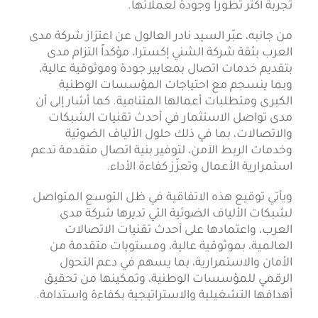
تجربة أكثر تطوراً وجودة لعملائها.
من جانبه، عبّر السيد نادر العالول عن اعتزاز شركة مدى
العرب بثقة شركة الشني إكسترا، مؤكداً التزام مدى
بتقديم خدمات اتصال بمعايير جودة وموثوقية عالية،
وبما ينسجم مع احتياجات المؤسسات الوطنية
الكبرى ومتطلبات أعمالها المتنامية. كما أشار إلى أن
مدى تواصل الاستثمار في أحدث تقنيات الشبكات
والاتصالات، بما في ذلك حلول الألياف الضوئية
وخدمات الربط الآمن، لتوفير بنية اتصال متقدمة تدعم
استمرارية الأعمال وتعزّز كفاءة الأداء.
ويأتي توقيع هذه الاتفاقية في ظل التوسع المتواصل
لشبكات الألياف الضوئية التي تديرها شركة مدى
العرب، واعتمادها على أحدث تقنيات الاتصالات
العالمية، بموثوقية عالية، ومستويات متقدمة من
الأمان والاستمرارية، بما يسهم في دعم التحول
الرقمي للمؤسسات الوطنية، وتمكينها من تحقيق
أهدافها التشغيلية والاستراتيجية بكفاءة واستدامة.