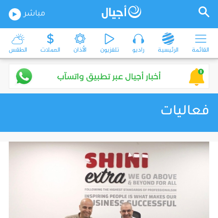
مباشر
القائمة
الرئيسية
راديو
تلفزيون
الأذان
العملات
الطقس
فعاليات