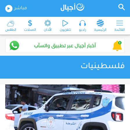
مباشر
القائمة
الرئيسية
راديو
تلفزيون
الأذان
العملات
الطقس
فلسطينيات