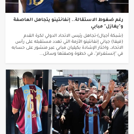
رغم ضغوط الاستقالة.. إنفانتينو يتجاهل العاصفة
و"يغازل" مبابي
(شبكة أجيال)-تجاهل رئيس الاتحاد الدولي لكرة القدم
(فيفا) جياني إنفانتينو الأزمة التي تهدد مستقبله على رأس
الاتحاد، واختار الإشادة بكيليان مبابي عبر منشور على حسابه
في "إنستغرام"، في خطوة وصفتها وسائل...