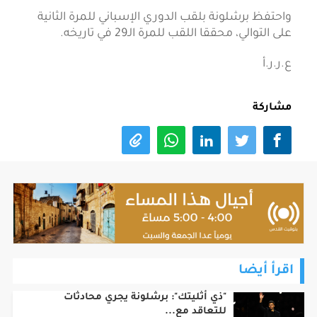
واحتفظ برشلونة بلقب الدوري الإسباني للمرة الثانية
على التوالي، محققا اللقب للمرة الـ29 في تاريخه.
ع.ر.ر.أ
مشاركة
اقرأ أيضا
"ذي أثليتك": برشلونة يجري محادثات
للتعاقد مع...