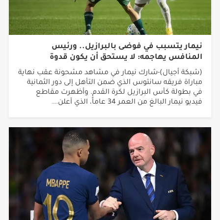
نيمار يتسبب في فوضى بالبرازيل.. ورئيس
المنافس يهاجمه: لا يستحق أن يكون قدوة
(شبكة أجيال)-شارك نيمار في مشاهد مشحونة عقب نهاية
مباراة فريقه سانتوس الذي ضمن التأهل إلى دور الثمانية
في بطولة كأس البرازيل لكرة القدم. وأظهرت مقاطع
فيديو نيمار البالغ من العمر 34 عاماً، الذي أعلن...