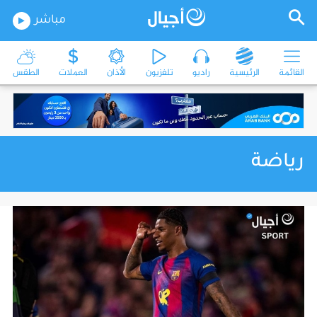
مباشر
القائمة
الرئيسية
راديو
تلفزيون
الأذان
العملات
الطقس
رياضة