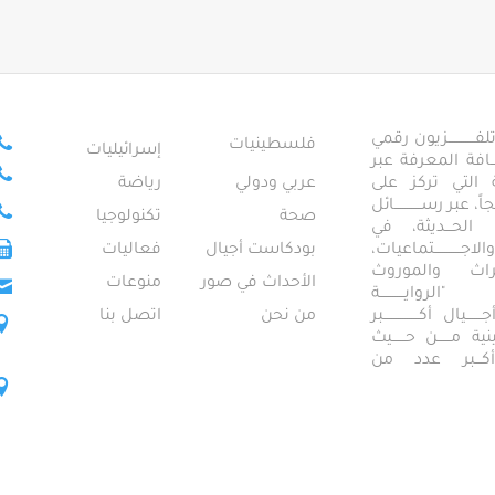
ــــــــــــزيون رقمي
فلسطينيات
إسرائيليات
ـــــافة المعرفة عبر
تمعية التي تركز على
عربي ودولي
رياضة
عبر رســــــــــــائل
صحة
تكنولوجيا
ــال الحـــديثة، في
ـــــــــتماعيات،
بودكاست أجيال
فعاليات
تراث والموروث
الأحداث في صور
منوعات
 "الروايـــــــــــة
ــيال أكــــــــــــــــبر
من نحن
اتصل بنا
ــطينية مــــــن حــــــيث
 أكـــبر عدد من