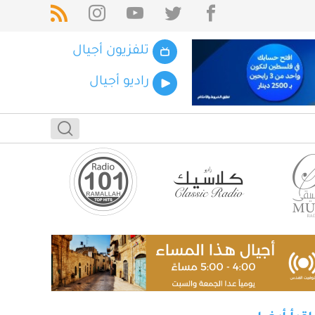
تلفزيون أجيال
راديو أجيال