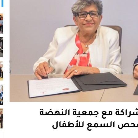
راكة مع جمعية النهضة
 لفحص السمع للأطفال