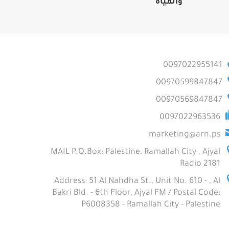
والمياه
0097022955141
00970599847847
00970569847847
0097022963536
marketing@arn.ps
MAIL P.O.Box: Palestine, Ramallah City , Ajyal
Radio 2181
Address: 51 Al Nahdha St., Unit No. 610 - , Al
Bakri Bld. - 6th Floor, Ajyal FM / Postal Code:
P6008358 - Ramallah City - Palestine