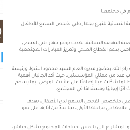
م في مجتمعنا
 النسائية للتبرع بجهاز طبي لفحص السمع للأطفال
عية النهضة النسائية، بهدف توفير جهاز طبي لفحص
صل بدعم القطاع الصحي وتعزيز المبادرات المجتمعية
 رام الله، بحضور مديره العام السيد محمود الشوا، ورئيسة
نب عدد من ممثلي المؤسستين، حيث أكد الجانبان أهمية
طالما شكّلت عبئًا إضافيًا على عائلات المرضى، بما يسهم
أثرًا إيجابيًا ومستدامًا في المجتمع.
جهاز طبي متخصص لفحص السمع لدى الأطفال، بهدف
ا في مراحلها الأولى، بما يحدّ من آثارها على نمو
نحو المشاريع التي تلامس احتياجات المجتمع بشكل مباشر،