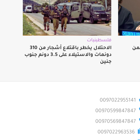
فلسطينيات
من
الاحتلال يخطر باقتلاع أشجار من 310
دونمات والاستيلاء على 3.5 دونم جنوب
جنين
0097022955141
00970599847847
00970569847847
0097022963536