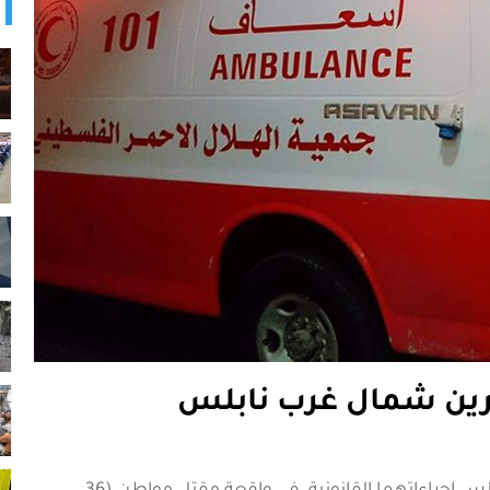
رين شمال غرب نابلس