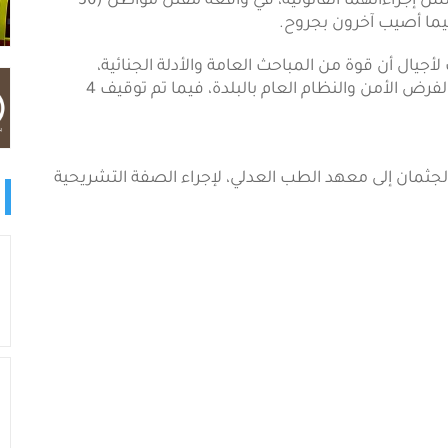
(شبكة أجيال)- باشرت النيابة العامة والشرطة في نابلس إجراءاتهما القانونية، في واقعة مقتل مواطن (36
يما أصيب آخرون بجروح.
يال أن قوة من المباحث العامة والأدلة الجنائية،
وبإسناد من الأجهزة الأمنية، وصلت إلى مكان الحادث لفرض الأمن والنظام العام بالبلدة، فيما تم توقيف 4
 الجثمان إلى معهد الطب العدلي، لإجراء الصفة التشريحية