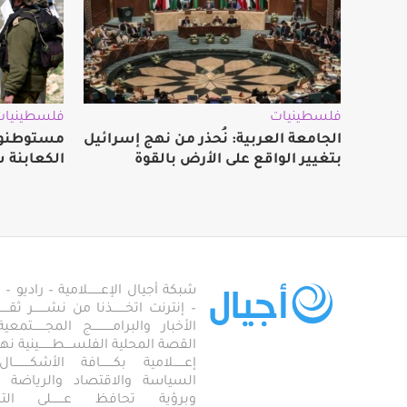
فلسطينيات
فلسطينيات
الجامعة العربية: نُحذر من نهج إسرائيل
مستوطنون
بتغيير الواقع على الأرض بالقوة
الكعابنة ش
شبكة أجيال الإعـــــــلامية – راديو – تلف
– إنترنت اتخـــــــذنا من نشـــــــر ثقــ
الأخبار والبرامـــــــــــج المجـــــــ
القصة المحلية الفلســــطـــــــينية نهجاً، 
إعــــــلامية بكـــــــافة الأشكـــــــ
السياسة والاقتصاد والرياضة والاجـــ
وبرؤية تحافظ عـــــــلى ال