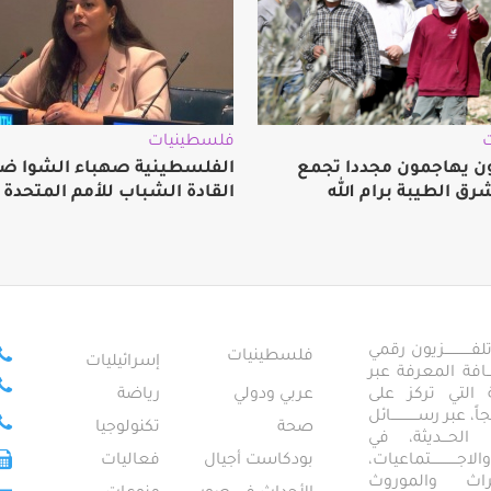
فلسطينيات
 يهاجمون مجددا تجمع
الفلسطينية صهباء الشوا ض
رق الطيبة برام الله
القادة الشباب للأمم المتحدة
ــــــــــــزيون رقمي
فلسطينيات
إسرائيليات
ـــــافة المعرفة عبر
تمعية التي تركز على
عربي ودولي
رياضة
عبر رســــــــــــائل
صحة
تكنولوجيا
ــال الحـــديثة، في
ـــــــــتماعيات،
بودكاست أجيال
فعاليات
تراث والموروث