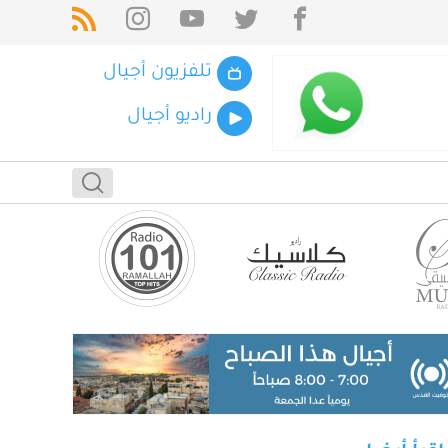
تلفزيون أجيال
راديو أجيال