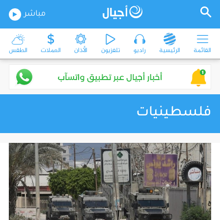
مباشر
القائمة
الرئيسية
راديو
تلفزيون
الأذان
العملات
الطقس
فلسطينيات