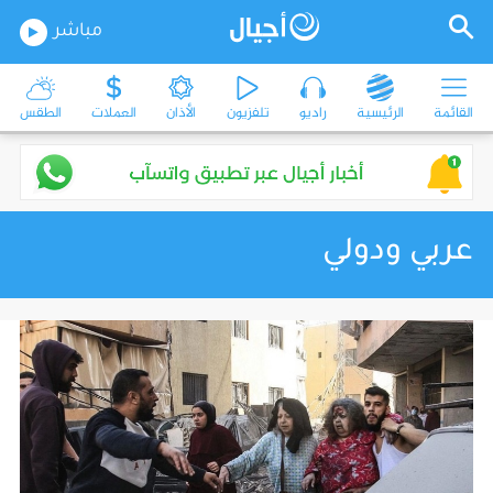
مباشر
القائمة
الرئيسية
راديو
تلفزيون
الأذان
العملات
الطقس
عربي ودولي