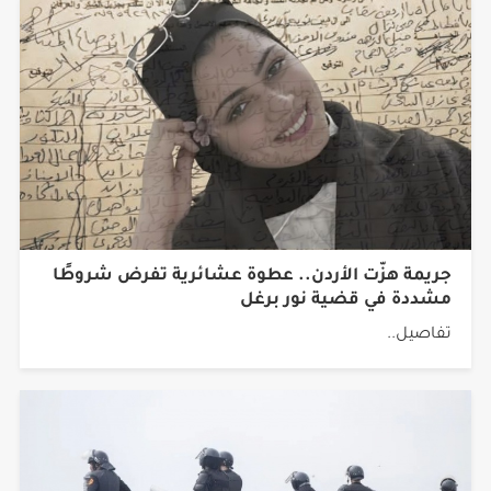
جريمة هزّت الأردن.. عطوة عشائرية تفرض شروطًا
مشددة في قضية نور برغل
تفاصيل..