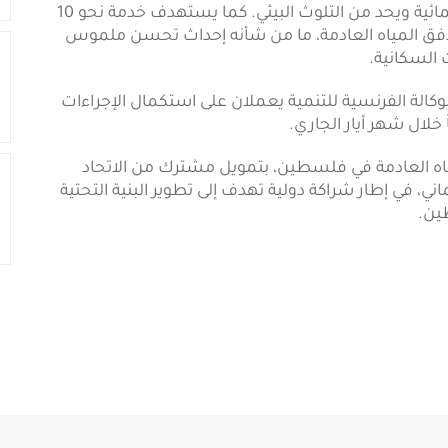
استخدامها في الزراعة، بما يعزز كفاءة إدارة الموارد المائية ويحد من التلوث البيئي. كما يستهدف خدمة نحو 10
فق المياه العادمة، ما من شأنه إحداث تحسن ملموس
 السكانية.
الوكالة الفرنسية للتنمية يعملان على استكمال الإجراءات
 خلال شهر أيار الجاري.
مياه العادمة في فلسطين، بتمويل مشترك من الاتحاد
لماني، في إطار شراكة دولية تهدف إلى تطوير البنية التحتية
ين.