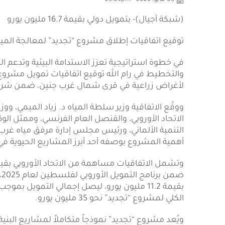
05 مايو، 2026 - 05:05pm
(شبكة أجيال)- بتمويل دولي بقيمة 16.7 مليون يورو
توقيع اتفاقيات إطلاق مشروع “تجديد” لمعالجة المي
في خطوة استراتيجية تعزز الاستدامة البيئية وتدعم الت
والتخطيط في رام الله توقيع اتفاقيات تمويل مشروع 
لأغراض زراعية في قرى شمال غرب جنين، ضمن شراك
ووقّع الاتفاقية وزير سلطة المياه د. زياد الميمي، وو
الاتحاد الأوروبي، والقنصل العام الفرنسي، وممثل الوكا
التنمية الألماني، ورئيس مجلس إدارة مرفق مياه غ
أهمية المشروع بوصفه أحد أبرز المشاريع الحيوية في
ض
الكلي لمشروع “تجديد” نحو 35 مليون يورو.
ويُعد مشروع “تجديد” نموذجاً متكاملاً لمشاريع البنية 