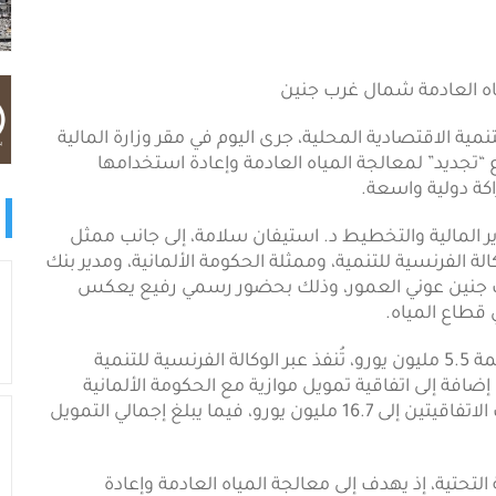
اه العادمة شمال غرب جنين
نمية الاقتصادية المحلية، جرى اليوم في مقر وزارة المالية
“تجديد” لمعالجة المياه العادمة وإعادة استخدامها
ة دولية واسعة.
زير المالية والتخطيط د. استيفان سلامة، إلى جانب ممثل
لة الفرنسية للتنمية، وممثلة الحكومة الألمانية، ومدير بنك
رب جنين عوني العمور، وذلك بحضور رسمي رفيع يعكس
 قطاع المياه.
وتشمل الاتفاقيات مساهمة من الاتحاد الأوروبي بقيمة 5.5 مليون يورو، تُنفذ عبر الوكالة الفرنسية للتنمية
من برنامج التمويل الأوروبي لفلسطين لعام 2025، إضافة إلى اتفاقية تمويل موازية مع الحكومة الألمانية
بقيمة 11.2 مليون يورو، ليصل إجمالي التمويل بموجب الاتفاقيتين إلى 16.7 مليون يورو، فيما يبلغ إجمالي التمويل
التحتية، إذ يهدف إلى معالجة المياه العادمة وإعادة