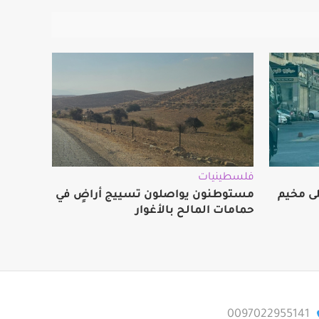
فلسطينيات
لى مخيم
مستوطنون يواصلون تسييج أراضٍ في
حمامات المالح بالأغوار
0097022955141