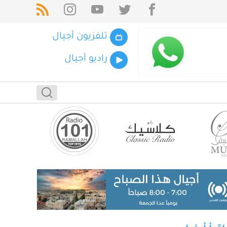
تلفزيون أجيال
راديو أجيال