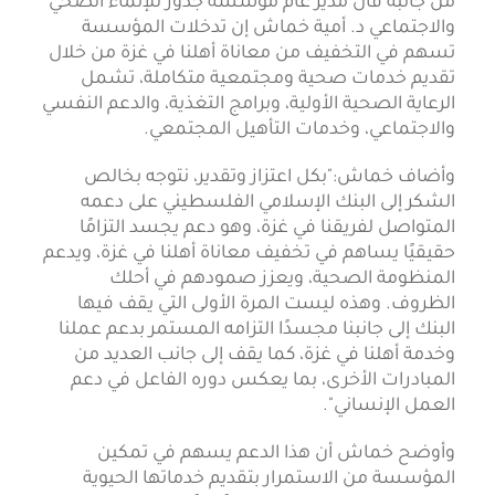
من جانبه قال مدير عام مؤسسة جذور للإنماء الصحي
والاجتماعي د. أمية خماش إن تدخلات المؤسسة
تسهم في التخفيف من معاناة أهلنا في غزة من خلال
تقديم خدمات صحية ومجتمعية متكاملة، تشمل
الرعاية الصحية الأولية، وبرامج التغذية، والدعم النفسي
والاجتماعي، وخدمات التأهيل المجتمعي.
وأضاف خماش:"بكل اعتزاز وتقدير، نتوجه بخالص
الشكر إلى البنك الإسلامي الفلسطيني على دعمه
المتواصل لفريقنا في غزة، وهو دعم يجسد التزامًا
حقيقيًا يساهم في تخفيف معاناة أهلنا في غزة، ويدعم
المنظومة الصحية، ويعزز صمودهم في أحلك
الظروف. وهذه ليست المرة الأولى التي يقف فيها
البنك إلى جانبنا مجسدًا التزامه المستمر بدعم عملنا
وخدمة أهلنا في غزة، كما يقف إلى جانب العديد من
المبادرات الأخرى، بما يعكس دوره الفاعل في دعم
العمل الإنساني".
وأوضح خماش أن هذا الدعم يسهم في تمكين
المؤسسة من الاستمرار بتقديم خدماتها الحيوية