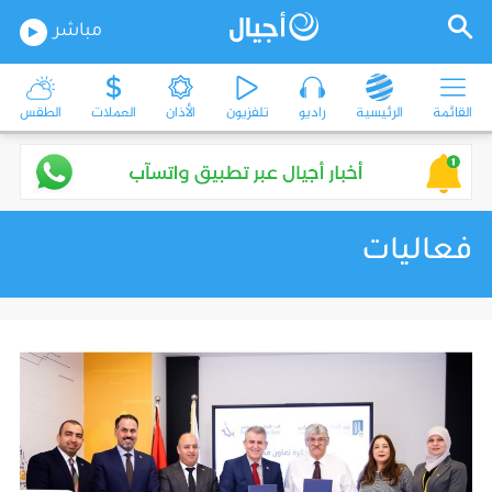
مباشر
القائمة
الرئيسية
راديو
تلفزيون
الأذان
العملات
الطقس
فعاليات