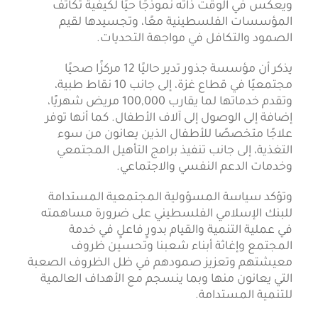
ويعكس في الوقت ذاته نموذجًا حيًا لكيفية تكاتف
المؤسسات الفلسطينية معًا، وتجسيدها لقيم
الصمود والتكافل في مواجهة التحديات.
يذكر أن مؤسسة جذور تدير حاليًا 12 مركزًا صحيًا
مجتمعيًا في قطاع غزة، إلى جانب 10 نقاط طبية،
وتقدم خدماتها لما يقارب 100,000 مريض شهريًا،
إضافة إلى الوصول إلى آلاف الأطفال. كما أنها توفر
علاجًا متخصصًا للأطفال الذين يعانون من سوء
التغذية، إلى جانب تنفيذ برامج التأهيل المجتمعي
وخدمات الدعم النفسي والاجتماعي.
وتؤكد سياسة المسؤولية المجتمعية المستدامة
للبنك الإسلامي الفلسطيني على ضرورة مساهمته
في عملية التنمية والقيام بدورٍ فاعلٍ في خدمة
المجتمع وإغاثة أبناء شعبنا وتحسين ظروف
معيشتهم وتعزيز صمودهم في ظل الظروف الصعبة
التي يعانون منها وبما ينسجم مع الأهداف العالمية
للتنمية المستدامة.