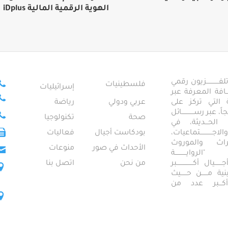
الهوية الرقمية المالية iDplus
ــــــــــــزيون رقمي
فلسطينيات
إسرائيليات
ـــــافة المعرفة عبر
تمعية التي تركز على
عربي ودولي
رياضة
عبر رســــــــــــائل
صحة
تكنولوجيا
ــال الحـــديثة، في
ـــــــــتماعيات،
بودكاست أجيال
فعاليات
تراث والموروث
الأحداث في صور
منوعات
 "الروايـــــــــــة
ــيال أكــــــــــــــــبر
من نحن
اتصل بنا
ــطينية مــــــن حــــــيث
 أكـــبر عدد من