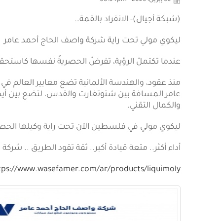
30 إبريل، 2026 - 08:04pm
(شبكة أجيال)- الانفراد بالقمة…
ليكوي مولي تحت راية شركة واصف الحاج أحمد عامر
عندما تكتملُ الرؤية، تفرضُ الحصريةُ نفسها كاستحقاق
منذ عقود، والهندسة الألمانية تضع معايير العالم ف
عامر المسافة بين شتوتغارت والقدس، لتضع بين أيد
والكمال التقني.
ليكوي مولي في فلسطين الآن تحت راية وكيلها الحص
أداء أكثر.. متعة قيادة أكبر.. ثقة تقود الطريق .. شركة 
tps://www.wasefamer.com/ar/products/liquimoly