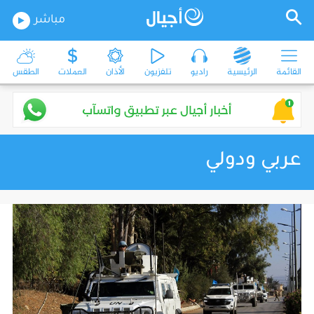
مباشر
القائمة
الرئيسية
راديو
تلفزيون
الأذان
العملات
الطقس
عربي ودولي