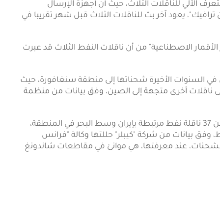
لتعرف الآلي للناقلات الثلاث، حيث أن أجهزة الإرسال
رافيك"، يعود آخر بث للناقلات الثلاث قبل شهر تقريبا في
الأقمار الاصطناعية" من أن ناقلات النفط الثلاث قد عبرت
في السنوات الأخيرة شحناتها إلى منطقة سنغافورة، حيث
إلى ناقلات أخرى متجهة إلى الصين، وفق بيانات من منظمة
ومنذ الأول من آذار/ مارس، نُقلت شحنات ما لا يقل عن 37 ناقلة نفط مرتبطة بإيران وسط البحر في المنطقة،
يون برميل من النفط، وفق بيانات من شركة "كيبلر" حللتها وكالة "فرانس
ذه الشحنات، عند معرفتها، هي موانئ في مقاطعات شاندونغ