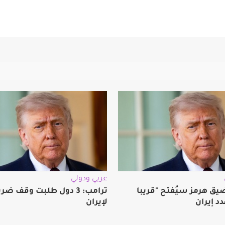
عربي ودولي
يق هرمز سيُفتح "قريبا
ترامب: 3 دول طلبت وقف 
دد إيران
لإيران