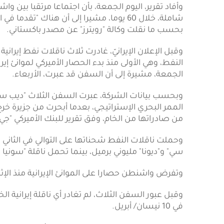
وأفاد تقرير، اليوم الجمعة، بأن اجتماعا مرتقبا بين
شاملة، خلال 60 يوما، مشيرا إلى أن هناك 
بحسب ما نقلت وكالة "رويترز" عن مصدر باكستاني.
وقبل الإعلان الإيرانيّ، غادرت ثلاث ناقلات نفط إيرا
النفط، وهي الأولى منذ بدء الحصار الأميركي لموانئ إيرا
الجمعة، مشيرة إلى أن السفن قد عبرت، الأربعاء.
من صادراتها من الخام، وفق تقرير للبنك الأميركي "جي
وحملت ناقلات النفط شحناتها على التوالي في الثاني
سي" و"ديونا" مليوني برميل، بينما تحمل ناقلة "سونيا 1" مليون برميل، وفق "كيبلر".
وتفرض واشنطن حصارا على الموانئ الإيرانية منذ ال
وقبل عبور السفن الثلاث، لم تغادر أي ناقلة إيرانية 
في 10 نيسان/ أبريل.