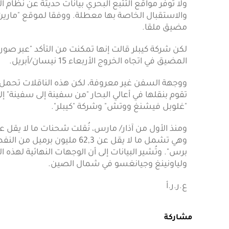
ولا توفر مواقع التتبع البحري بيانات حديثة عن نظام ا
والاستقبال الخاصة بها معطلة. ووفقا لموقع "مارين ت
مضيق ملقا.
لكن شركة كيبلر قالت إنها تمكنت من التأكد "عبر صور 
المضيق في اتجاه الخروج الأربعاء 15 نيسان/أبريل.
ووجهة السفن غير معروفة، لكن هذه الناقلات تحمل 
تقوم بنقلها في أعالي البحار "من سفينة إلى سفينة" 
"غلوبل فيشنغ ووتش" وشركة "كيبلر".
وهي تشمل ما لا يقل عن 62,3 مل
برس". وتُشير البيانات إلى أن الوجهات النهائية له
ولياونينغ وجيانغسو في شمال الصين.
ع.ر.ر.أ
مشاركة