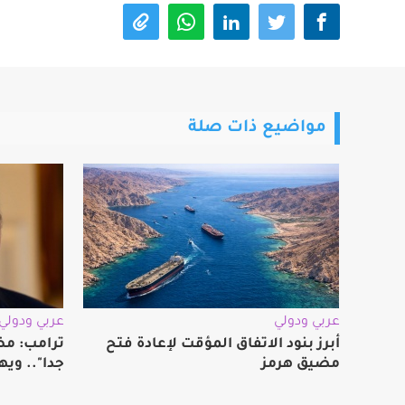
مواضيع ذات صلة
عربي ودولي
عربي ودولي
أبرز بنود الاتفاق المؤقت لإعادة فتح
ترامب: مض
مضيق هرمز
جدا".. ويه