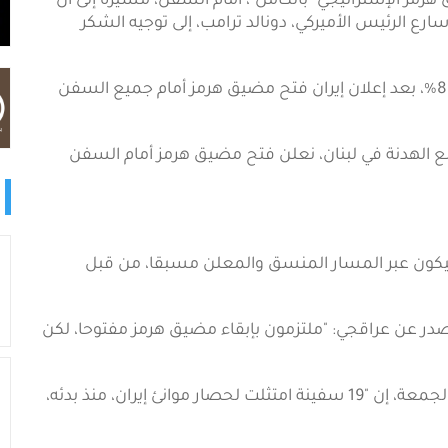
هرمز الإستراتيجيّ "بالكامل"، أمام السفن، مشيرة إلى أن
ارع الرئيس الأميركي، دونالد ترامب، إلى توجيه الشكر
وسرعان ما تراجع خام برنت، والخام الأميركي، بأكثر من 8%، بعد إعلان إيران فتح مضيق هرمز أمام جميع السفن
 مع الهدنة في لبنان، نعلن فتح مضيق هرمز أمام السفن
كون عبر المسار المنسق والمعلن مسبقا، من قبل
ي صدر عن عراقجي: "ملتزمون بإبقاء مضيق هرمز مفتوحا، لكن
وفي سياق ذي صلة، قالت القيادة المركزية الأميركية، الجمعة، إن "19 سفينة امتثلت لحصار موانئ إيران، منذ بدئه،