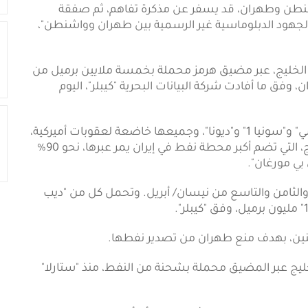
 واشنطن وطهران، قد يسفر عن مذكرة تفاهم، ثم صفقة
"تقدما في الجهود الدبلوماسية غير الرسمية بين طهران وواشنطن"،
نية الخليج، عبر مضيق هرمز محملة بخمسة ملايين برميل من
ن، وفق ما أفادت شركة البيانات البحرية "كيبلر"، اليوم
وبحسب بيانات الشركة، عبرت السفن الثلاث "ديب سي" و"سونيا 1" و"ديونا"، وجميعها خاضعة لعقوبات أميركية،
الممر البحري الإستراتيجي، بعدما أبحرت من جزيرة خرج، التي تضم أكبر محطة نفط في إيران يمر عبرها، نحو 90%
 بي مورغان".
 والثامن والتاسع من نيسان/ أبريل. وتحمل كل من "ديب
إثنين، بهدف منع طهران من تصدير نفطها.
الخليج عبر المضيق محملة بشحنة من النفط، منذ "ستارلا"