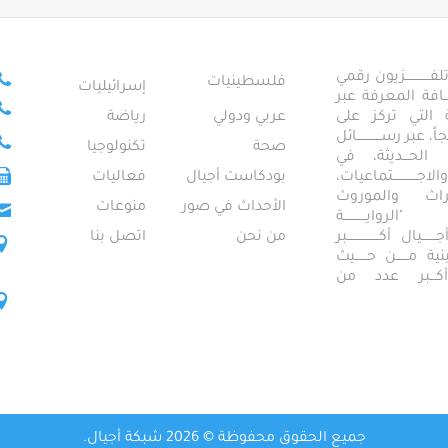
ــــــــــــزيون رقمي
فلسطينيات
إسرائيليات
ـــــافة المعرفة عبر
تمعية التي تركز على
عربي ودولي
رياضة
عبر رســــــــــــائل
صحة
تكنولوجيا
ــال الحـــديثة، في
ـــــــــتماعيات،
بودكاست أجيال
فعاليات
تراث والموروث
الأحداث في صور
منوعات
 "الروايـــــــــــة
ــيال أكــــــــــــــــبر
من نحن
اتصل بنا
ــطينية مــــــن حــــــيث
 أكـــبر عدد من
جميع الحقوق محفوظة © 2026 شبكة أجيال.