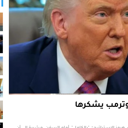
وترمب يشكرها