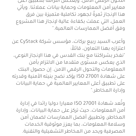
التحول الرقمي الآمن، ويعكس التزامنا بتطبيق أعلى
معايير أمن المعلومات وحماية بيانات عملائنا. ويأتي
هذا الإنجاز ثمرةً لجهود تكاملية متميزة بين فرق
العمل، التي عملت بكفاءة عالية لإنجاز هذا المشروع
وفق أفضل الممارسات العالمية."
وأعرب السيد ربيع بركات، مؤسس شركة CyStack عن
اعتزازه بهذا التعاون، قائلاً:
"نفخر بشراكتنا مع بنك القدس في هذا الإنجاز النوعي،
الذي يعكس مستوى متقدما من الالتزام بأمن
المعلومات والتحول الرقمي الآمن. إن حصول البنك
على شهادة ISO 27001 يؤكد نضج بنيته الأمنية وقدرته
على تطبيق أعلى المعايير العالمية في حماية البيانات
وإدارة المخاطر."
وتُعد شهادة ISO 27001 معيارا دوليا رائدا في إدارة
أمن المعلومات، حيث تركز على حماية البيانات، وإدارة
المخاطر، وتطبيق أفضل الممارسات لضمان أمن
وسلامة المعلومات، بما يعزز موثوقية الخدمات
المصرفية ويحد من المخاطر التشغيلية والتقنية.