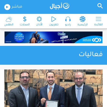
مباشر
القائمة
الرئيسية
راديو
تلفزيون
الأذان
العملات
الطقس
فعاليات