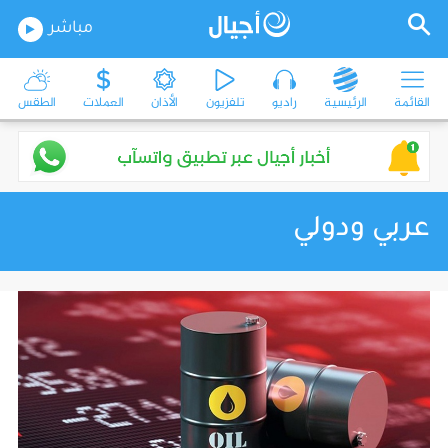
مباشر
القائمة
الرئيسية
راديو
تلفزيون
الأذان
العملات
الطقس
عربي ودولي