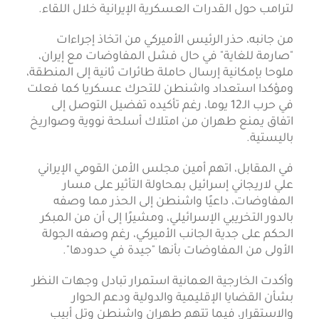
لترامب حول القدرات العسكرية الإيرانية خلال اللقاء.
من جانبه، حذر الرئيس الأميركي من اتخاذ إجراءات
"صارمة للغاية" في حال فشل المفاوضات مع إيران،
ملوحا بإمكانية إرسال حاملة طائرات ثانية إلى المنطقة،
ومؤكدا استعداد واشنطن للتحرك عسكريا كما فعلت
في حرب الـ12 يوما، رغم تأكيده تفضيل التوصل إلى
اتفاق يمنع طهران من امتلاك أسلحة نووية وصواريخ
باليستية.
في المقابل، اتهم أمين مجلس الأمن القومي الإيراني
علي لاريجاني إسرائيل بمحاولة التأثير على مسار
المفاوضات، داعيًا واشنطن إلى الحذر مما وصفه
بالدور التخريبي الإسرائيلي، ومشيرًا إلى أن من المبكر
الحكم على جدية الجانب الأميركي، رغم وصفه الجولة
الأولى من المفاوضات بأنها "جيدة في حدودها".
وأكدت الخارجية العمانية استمرار تبادل وجهات النظر
بشأن القضايا الإقليمية والدولية ودعم الحوار
والاستقرار، فيما تتهم طهران واشنطن وتل أبيب