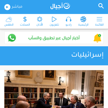
مباشر
القائمة
الرئيسية
راديو
تلفزيون
الأذان
العملات
الطقس
إسرائيليات