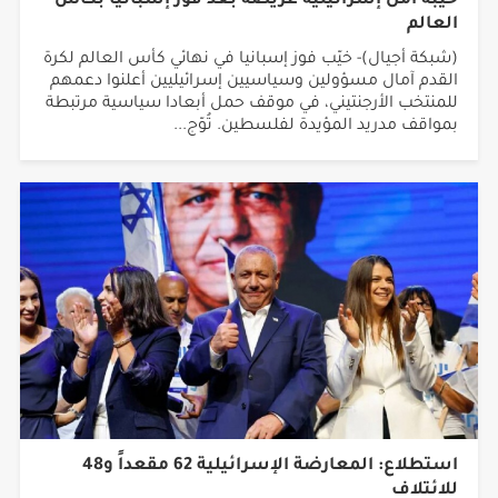
خيبة أمل إسرائيلية عريضة بعد فوز إسبانيا بكأس
العالم
(شبكة أجيال)- خيّب فوز إسبانيا في نهائي كأس العالم لكرة
القدم آمال مسؤولين وسياسيين إسرائيليين أعلنوا دعمهم
للمنتخب الأرجنتيني، في موقف حمل أبعادا سياسية مرتبطة
بمواقف مدريد المؤيدة لفلسطين. تُوّج...
استطلاع: المعارضة الإسرائيلية 62 مقعداً و48
للائتلاف