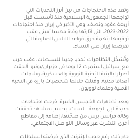
وتعد هذه الاحتجاجات من بين أبرز التحديات التي
تواجهها الجمهورية الإسلامية منذ تأسست قبل
أربعة عقود ونصف، وهي الأكبر في إيران منذ احتجاجات
2022-2023، التي أثارتها وفاة مهسا أميني عقب
توقيفها بتهمة خرق قواعد اللباس الصارمة التي
تفرضها إيران على النساء.
وتُشكّل التظاهرات تحديا جديدا للسلطات، عقب حرب
مع إسرائيل استمرت 12 يوما في حزيران/يونيو، ألحقت
أضرارا بالبنية التحتية النووية والعسكرية، وشملت
أهدافا مدنية، وقُتلت خلالها شخصيات بارزة في النخبة
الأمنية وعلماء نوويون.
وبعد تظاهرات الخميس الكبيرة، خرجت احتجاجات
جديدة ليل الجمعة ـ السبت، بحسب مشاهد تحققت
وكالة فرانس برس من صحّتها، إضافة إلى مقاطع
أخرى انتشرت عبر وسائل التواصل الاجتماعي.
جاء ذلك رغم حجب الإنترنت الذي فرضته السلطات