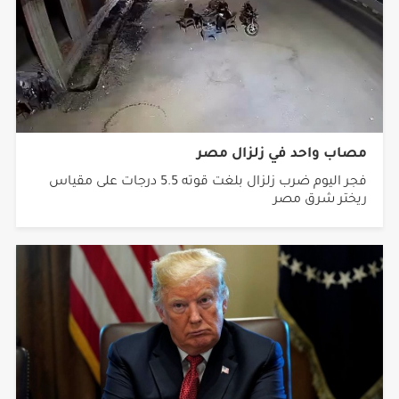
مصاب واحد في زلزال مصر
فجر اليوم ضرب زلزال بلغت قوته 5.5 درجات على مقياس
ريختر شرق مصر