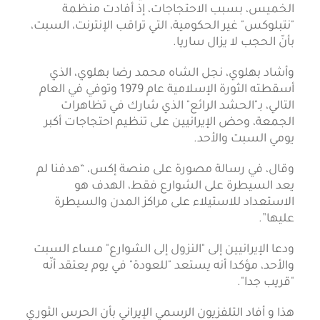
الخميس، بسبب الاحتجاجات، إذ أفادت منظمة
"نتبلوكس" غير الحكومية، التي تراقب الإنترنت، السبت،
بأنّ الحجب لا يزال ساريا.
وأشاد بهلوي، نجل الشاه محمد رضا بهلوي، الذي
أسقطته الثورة الإسلامية عام 1979 وتوفي في العام
التالي، بـ"الحشد الرائع" الذي شارك في تظاهرات
الجمعة، وحض الإيرانيين على تنظيم احتجاجات أكبر
يومي السبت والأحد.
وقال، في رسالة مصورة على منصة إكس، “هدفنا لم
يعد السيطرة على الشوارع فقط، الهدف هو
الاستعداد للاستيلاء على مراكز المدن والسيطرة
عليها”.
ودعا الإيرانيين إلى "النزول إلى الشوارع" مساء السبت
والأحد، مؤكدا أنه يستعد "للعودة" في يوم يعتقد أنّه
"قريب جدا".
هذا و أفاد التلفزيون الرسمي الإيراني ‌بأن الحرس ⁠الثوري