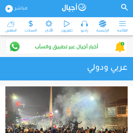
مباشر
القائمة
الرئيسية
راديو
تلفزيون
الأذان
العملات
الطقس
عربي ودولي