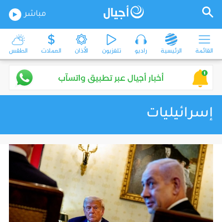
مباشر
القائمة
الرئيسية
راديو
تلفزيون
الأذان
العملات
الطقس
إسرائيليات