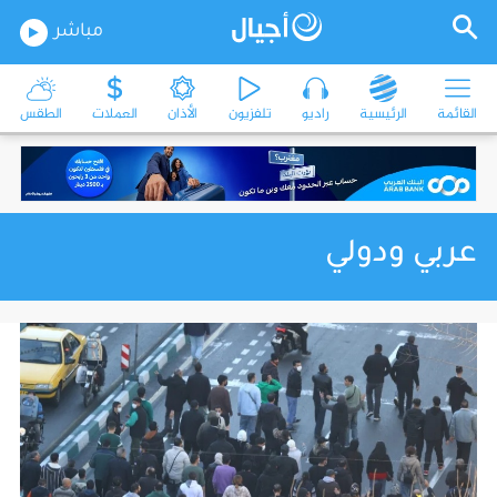
مباشر
القائمة
الرئيسية
راديو
تلفزيون
الأذان
العملات
الطقس
عربي ودولي