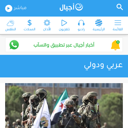
مباشر
القائمة
الرئيسية
راديو
تلفزيون
الأذان
العملات
الطقس
عربي ودولي