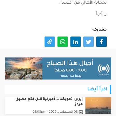
لحماية الأهالي من "قسد".
ن.أ-ر.أ
مشاركة
اقرأ أيضا
إيران: تعويضات أميركية قبل فتح مضيق
هرمز
08 أغسطس، 2026 - 03:08pm