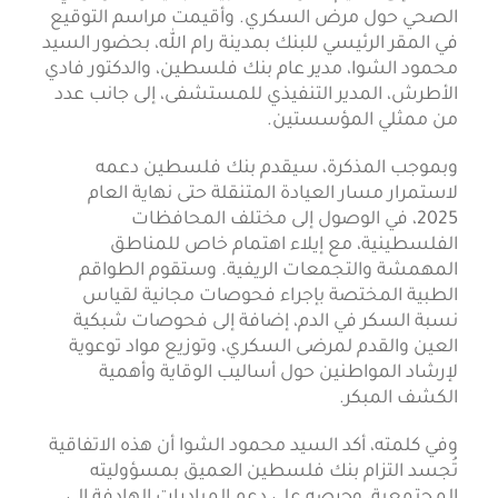
الصحي حول مرض السكري. وأقيمت مراسم التوقيع
في المقر الرئيسي للبنك بمدينة رام الله، بحضور السيد
محمود الشوا، مدير عام بنك فلسطين، والدكتور فادي
الأطرش، المدير التنفيذي للمستشفى، إلى جانب عدد
من ممثلي المؤسستين.
وبموجب المذكرة، سيقدم بنك فلسطين دعمه
لاستمرار مسار العيادة المتنقلة حتى نهاية العام
2025، في الوصول إلى مختلف المحافظات
الفلسطينية، مع إيلاء اهتمام خاص للمناطق
المهمشة والتجمعات الريفية. وستقوم الطواقم
الطبية المختصة بإجراء فحوصات مجانية لقياس
نسبة السكر في الدم، إضافة إلى فحوصات شبكية
العين والقدم لمرضى السكري، وتوزيع مواد توعوية
لإرشاد المواطنين حول أساليب الوقاية وأهمية
الكشف المبكر.
وفي كلمته، أكد السيد محمود الشوا أن هذه الاتفاقية
تُجسد التزام بنك فلسطين العميق بمسؤوليته
المجتمعية، وحرصه على دعم المبادرات الهادفة إلى