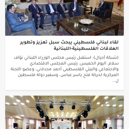
لقاء لبناني فلسطيني يبحث سبل تعزيز وتطوير
العلاقات الفلسطينية-اللبنانية
(شبكة أجيال)- استقبل رئيس مجلس الوزراء اللبناني نوّاف
سلام، اليوم الخميس، رئيس المجلس الاقتصادي
والاجتماعي والبيئي الفلسطيني أحمد مجدلاني، وعضو اللجنة
المركزية لحركة فتح ياسر عباس، وسفير دولة فلسطين
ل...