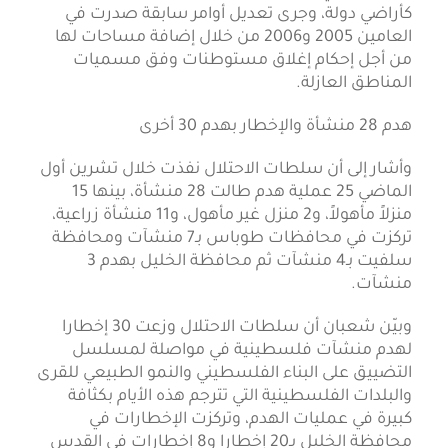
كأراضي دولة، وجرى تعديل أوامر سابقة صدرت في
العامين 2005 و2006 من خلال إضافة مساحات لها
من أجل إحكام إغلاق مستوطنات وفق مسميات
المناطق العازلة.
هدم 28 منشأة والإخطار بهدم 30 أخرى
وأشار إلى أن سلطات الاحتلال نفذت خلال تشرين أول
الماضي 25 عملية هدم طالت 28 منشأة، بينها 15
منزلاً مأهولاً، و2 منزل غير مأهول، و11 منشأة زراعية،
تركزت في محافظات طوباس بـ7 منشآت ومحافظة
سلفيت بـ4 منشآت ثم محافظة الخليل بهدم 3
منشآت.
وبيّن شعبان أن سلطات الاحتلال وزعت 30 إخطارا
لهدم منشآت فلسطينية في مواصلة لمسلسل
التضييق على البناء الفلسطيني والنمو الطبيعي للقرى
والبلدات الفلسطينية التي تترجم هذه الأيام بكثافة
كبيرة في عمليات الهدم، وتركزت الإخطارات في
محافظة الخليل بـ20 إخطارا و8 إخطارات في القدس