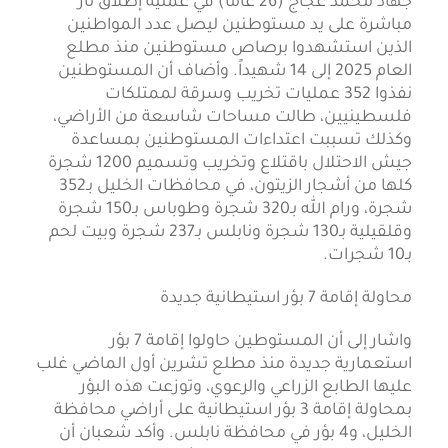
جهاد محمد عجاج (26 عاماً) في عملية إطلاق نار
مباشرة على يد مستوطنين ليصل عدد المواطنين
الذين استشهدوا برصاص مستوطنين منذ مطلع
العام 2025 إلى 14 شهيداً. وأضاف أن المستوطنين
نفذوا 352 عمليات تخريب وسرقة لممتلكات
فلسطينيين، طالت مساحات شاسعة من الأراضي،
وكذلك تسببت اعتداءات المستوطنين بمساعدة
جيش الاحتلال باقتلاع وتخريب وتسميم 1200 شجرة
كلها من أشجار الزيتون، في محافظات الخليل بـ352
شجرة، ورام الله بـ320 شجرة وطوباس بـ150 شجرة
وقلقيلية بـ130 شجرة ونابلس بـ237 شجرة وبيت لحم
بـ10 شجرات.
محاولة إقامة 7 بؤر استيطانية جديدة
واشار إلى أن المستوطين حاولوا إقامة 7 بؤر
استعمارية جديدة منذ مطلع تشرين أول الماضي غلب
عليها الطابع الزراعي والرعوي، وتوزعت هذه البؤر
بمحاولة إقامة 3 بؤر استيطانية على أراضي محافظة
الخليل، و4 بؤر في محافظة نابلس. وأكد شعبان أن