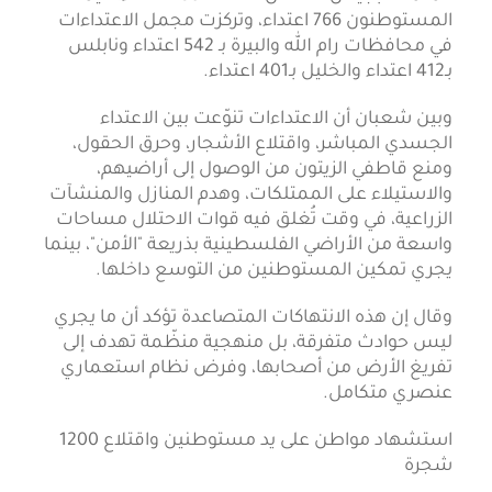
المستوطنون 766 اعتداء، وتركزت مجمل الاعتداءات
في محافظات رام الله والبيرة بـ 542 اعتداء ونابلس
بـ412 اعتداء والخليل بـ401 اعتداء.
وبين شعبان أن الاعتداءات تنوّعت بين الاعتداء
الجسدي المباشر، واقتلاع الأشجار، وحرق الحقول،
ومنع قاطفي الزيتون من الوصول إلى أراضيهم،
والاستيلاء على الممتلكات، وهدم المنازل والمنشآت
الزراعية، في وقت تُغلق فيه قوات الاحتلال مساحات
واسعة من الأراضي الفلسطينية بذريعة "الأمن"، بينما
يجري تمكين المستوطنين من التوسع داخلها.
وقال إن هذه الانتهاكات المتصاعدة تؤكد أن ما يجري
ليس حوادث متفرقة، بل منهجية منظّمة تهدف إلى
تفريغ الأرض من أصحابها، وفرض نظام استعماري
عنصري متكامل.
استشهاد مواطن على يد مستوطنين واقتلاع 1200
شجرة