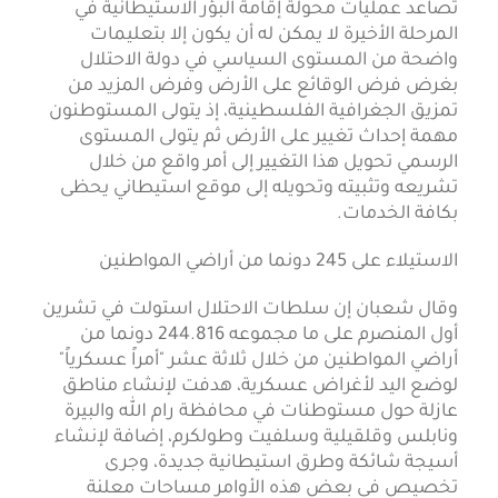
تصاعد عمليات محولة إقامة البؤر الاستيطانية في
المرحلة الأخيرة لا يمكن له أن يكون إلا بتعليمات
واضحة من المستوى السياسي في دولة الاحتلال
بغرض فرض الوقائع على الأرض وفرض المزيد من
تمزيق الجغرافية الفلسطينية، إذ يتولى المستوطنون
مهمة إحداث تغيير على الأرض ثم يتولى المستوى
الرسمي تحويل هذا التغيير إلى أمر واقع من خلال
تشريعه وتثبيته وتحويله إلى موقع استيطاني يحظى
بكافة الخدمات.
الاستيلاء على 245 دونما من أراضي المواطنين
وقال شعبان إن سلطات الاحتلال استولت في تشرين
أول المنصرم على ما مجموعه 244.816 دونما من
أراضي المواطنين من خلال ثلاثة عشر "أمراً عسكرياً"
لوضع اليد لأغراض عسكرية، هدفت لإنشاء مناطق
عازلة حول مستوطنات في محافظة رام الله والبيرة
ونابلس وقلقيلية وسلفيت وطولكرم، إضافة لإنشاء
أسيجة شائكة وطرق استيطانية جديدة، وجرى
تخصيص في بعض هذه الأوامر مساحات معلنة