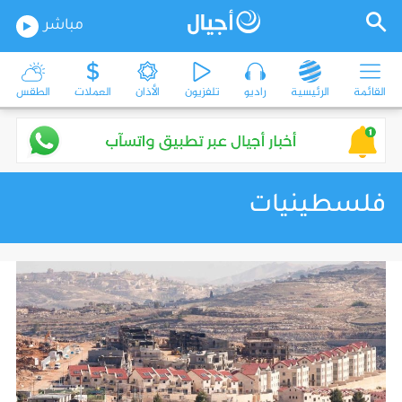
مباشر
القائمة
الرئيسية
راديو
تلفزيون
الأذان
العملات
الطقس
فلسطينيات