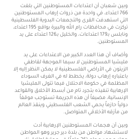
وبين شعبان أن اعتداءات المستوطنين التي بلغت
766 اعتداء، في واحدة من ذروات إرهاب المستوطنين
التي استهدفت القرى والتجمعات البدوية الفلسطينية
تركزت في محافظات رام الله والبيرة بواقع 195 اعتداء،
ونابلس بـ179 اعتداءات، والخليل بـ126 اعتداء على يد
المستوطنين.
وأضاف أن هذا العدد الكبير من الاعتداءات على يد
مليشيا المستوطنين لا سيما الموجهة لقاطفي
الزيتون في الأراضي الفلسطينية لا يمكن النظر إليه إلا
باعتباره إرهاب دولة، يخطط له في الغرف السوداء
المظلمة في حكومة الاحتلال فيما تتولى المليشيا
الإرهابية تنفيذه بتجرد تام من أبسط الأخلاق والقواعد
الإنسانية، مضيفاً أن هذه الجريمة تستوجب موقفاً
دولياً حازماً يحمي الشعب الفلسطيني وينقذ العالم
من مأزقه الأخلاقي المتواصل.
وبين أن هجمات المستوطنين الإرهابية أدت
لاستشهاد مواطن من بلدة دير جرير وهو المواطن