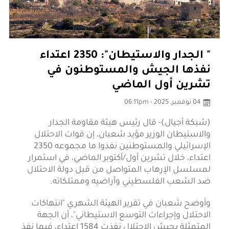
" الجدار والاستيطان": 2350 اعتداء
نفذها الجيش والمستوطنون في
تشرين أول الماضي
04 نوفمبر، 2025 - 06:11pm
(شبكة أجيال)- قال رئيس هيئة مقاومة الجدار
والاستيطان الوزير مؤيد شعبان، إن قوات الاحتلال
الإسرائيلي والمستوطنين نفذوا ما مجموعه 2350
اعتداء، خلال تشرين أول/أكتوبر الماضي، في استمرار
لمسلسل الإرهاب المتواصل من قبل دولة الاحتلال
ضد الشعب الفلسطيني وأراضيه وممتلكاته.
وأوضح شعبان في تقرير الهيئة الشهري "انتهاكات
الاحتلال وإجراءات التوسع الاستيطاني"، أن الجهة
المتمثلة بجيش الاحتلال نفذت 1584 اعتداء، فيما نفذ