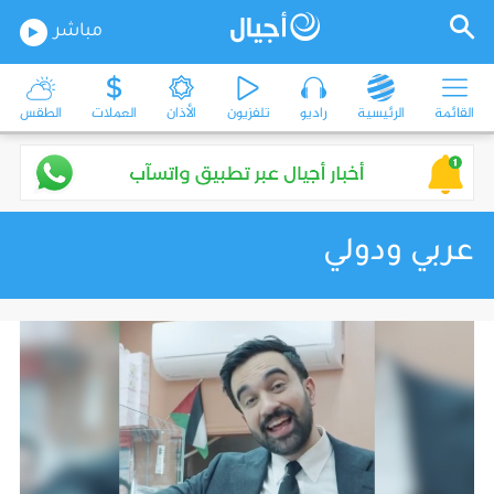
مباشر
القائمة
الرئيسية
راديو
تلفزيون
الأذان
العملات
الطقس
عربي ودولي