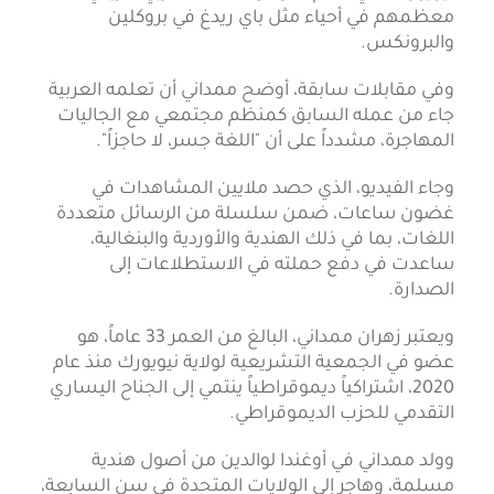
معظمهم في أحياء مثل باي ريدغ في بروكلين
والبرونكس.
وفي مقابلات سابقة، أوضح ممداني أن تعلمه العربية
جاء من عمله السابق كمنظم مجتمعي مع الجاليات
المهاجرة، مشدداً على أن "اللغة جسر، لا حاجزاً".
وجاء الفيديو، الذي حصد ملايين المشاهدات في
غضون ساعات، ضمن سلسلة من الرسائل متعددة
اللغات، بما في ذلك الهندية والأوردية والبنغالية،
ساعدت في دفع حملته في الاستطلاعات إلى
الصدارة.
ويعتبر زهران ممداني، البالغ من العمر 33 عاماً، هو
عضو في الجمعية التشريعية لولاية نيويورك منذ عام
2020، اشتراكياً ديموقراطياً ينتمي إلى الجناح اليساري
التقدمي للحزب الديموقراطي.
وولد ممداني في أوغندا لوالدين من أصول هندية
مسلمة، وهاجر إلى الولايات المتحدة في سن السابعة،