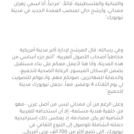
واللبنانية والفلسطينية، قائلاً: "مرحباً، أنا اسمي زهران
ممداني، وأرشح حالي لمنصب العمدة الجديد في مدينة
نيويورك".
وفي رسالته، قال المرشح لإدارة أكبر مدينة أمريكية
مخاطباً أصحاب الأصول العربية: "أنتم جزء أساسي من
هذه المدينة، وأنا هنا لأعمل معكم على بناء مستقبل
يضمن الإسكان الميسور، الرعاية الصحية للجميع،
والحماية للمهاجرين، صوتكم مهم، وأدعوكم للتصويت
لي يوم الثلاثاء 4 نوفمبر، معاً، نجعل نيويورك مدينة
للجميع".
وعلى الرغم من أن ممداني ليس من أصل عربي –فهو
من خلفية هندية مسلمة– إلا أن استخدامه للعربية
الشامية لم يكن مصادفة، إذ يعكس ذلك إستراتيجية
حملته الشاملة للوصول إلى التنوع الثقافي في
نيويورك، التي تضم أكثر من 700 ألف عربي أمريكي،