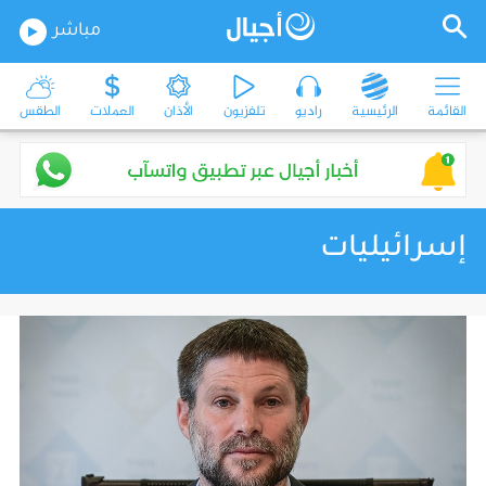
مباشر
القائمة
الرئيسية
راديو
تلفزيون
الأذان
العملات
الطقس
إسرائيليات