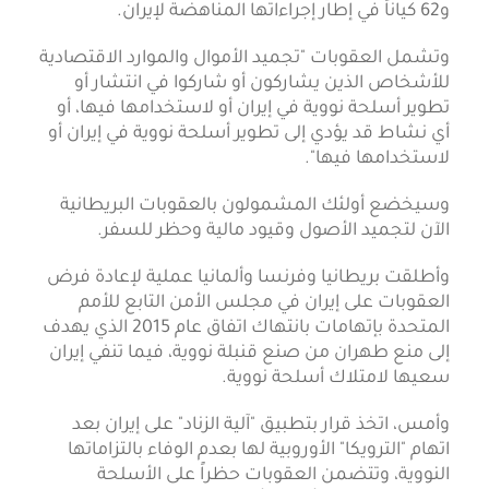
و62 كياناً في إطار إجراءاتها المناهضة لإيران.
وتشمل العقوبات "تجميد الأموال والموارد الاقتصادية
للأشخاص الذين يشاركون أو شاركوا في انتشار أو
تطوير أسلحة نووية في إيران أو لاستخدامها فيها، أو
أي نشاط قد يؤدي إلى تطوير أسلحة نووية في إيران أو
لاستخدامها فيها".
وسيخضع أولئك المشمولون بالعقوبات البريطانية
الآن لتجميد الأصول وقيود مالية وحظر للسفر.
وأطلقت بريطانيا وفرنسا وألمانيا عملية لإعادة فرض
العقوبات على إيران في مجلس الأمن التابع للأمم
المتحدة بإتهامات بانتهاك اتفاق عام 2015 الذي يهدف
إلى منع طهران من صنع قنبلة نووية، فيما تنفي إيران
سعيها لامتلاك أسلحة نووية.
وأمس، اتخذ قرار بتطبيق "آلية الزناد" على إيران بعد
اتهام "الترويكا" الأوروبية لها بعدم الوفاء بالتزاماتها
النووية، وتتضمن العقوبات حظراً على الأسلحة