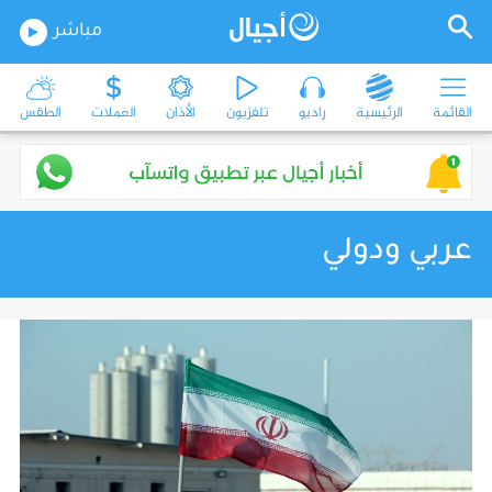
مباشر
القائمة
الرئيسية
راديو
تلفزيون
الأذان
العملات
الطقس
عربي ودولي