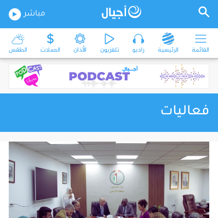
مباشر
القائمة
الرئيسية
راديو
تلفزيون
الأذان
العملات
الطقس
فعاليات