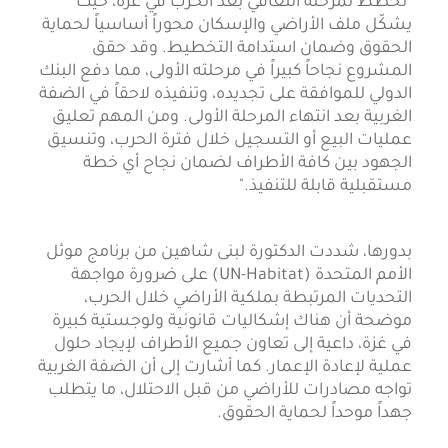
"نخطط لمرحلة التعافي بعد الحرب في غزة، حيث
يشكّل ملف الأراضي والإسكان محوراً أساسياً لحماية
الحقوق وضمان استدامة التخطيط. وقد حقق
المشروع نجاحاً كبيراً في مرحلته الأولى، مما دفع البنك
الدولي للموافقة على تجديده، وتنفيذه لاحقاً في الضفة
الغربية بعد انتهاء المرحلة الأولى. ومن المهم تعليق
عمليات البيع أو التسجيل خلال فترة الحرب، وتنسيق
الجهود بين كافة الأطراف لضمان نجاح أي خطة
مستقبلية قابلة للتنفيذ."
بدورها، شددت الدكتورة لبنى شاهين من برنامج موئل
الأمم المتحدة (UN-Habitat) على ضرورة مواجهة
التحديات المرتبطة بملكية الأراضي خلال الحرب،
موضحة أن هناك إشكاليات قانونية ولوجستية كبيرة
في غزة، داعية إلى تعاون جميع الأطراف لإيجاد حلول
عملية لإعادة الإعمار. كما أشارت إلى أن الضفة الغربية
تواجه مصادرات للأراضي من قبل الاحتلال، ما يتطلب
جهداً موحداً لحماية الحقوق.