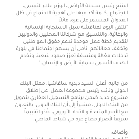
افتتح رئيس سلطة الأراضي، الوزير علاء التميمي،
الاجتماع بكلمة أكد فيها على أهمية الاجتماع في ظل
العدوان المستمر على غزة، قائلاً:
"نلتقي اليوم لمناقشة سبل الاستجابة الإنسانية
والإغاثية، والتنسيق مع شركائنا المحليين والدوليين
لتقديم خطة عمل موحدة تدعم حقوق المواطنين
وتخفف معاناتهم. نأمل أن يسهم اجتماعنا في بلورة
تدخلات فعّالة ومنسقة تعزز صمود شعبنا وتخدم
الهدف الأسمى بحماية الأرض والإنسان."
من جانبه، أعلن السيد ديديه ساغاشيا، ممثل البنك
الدولي ونائب رئيس مجموعة العمل، عن إطلاق
مشروع جديد ضمن برنامج التسجيل العقاري بتمويل
من البنك الدولي، مشيراً إلى أن البنك الدولي، بالتعاون
مع الأمم المتحدة والاتحاد الأوروبي، نفّذوا تقييماً
سريعاً لأضرار قطاع غزة في شباط الماضي.
وأضاف: