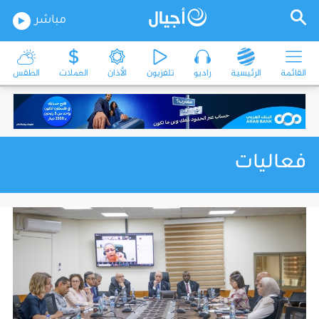
مباشر
القائمة
الرئيسية
راديو
تلفزيون
الأذان
العملات
الطقس
فعاليات