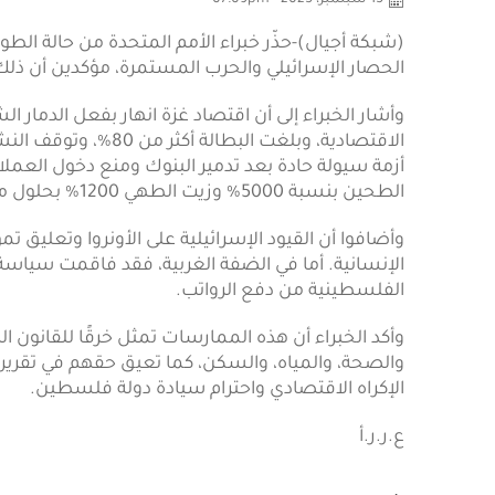
15 سبتمبر، 2025 - 07:09pm
(شبكة أجيال)-حذّر خبراء الأمم المتحدة من حالة الطوا
الحصار الإسرائيلي والحرب المستمرة، مؤكدين أن ذلك 
وأشار الخبراء إلى أن اقتصاد غزة انهار بفعل الدما
الاقتصادية، وبلغت الب
أزمة سيولة حادة بعد تدمير البنوك ومنع دخول العمل
الطحين بنسبة 5000% وزيت الطهي 1200% بحلول منتصف 2025.
وأضافوا أن القيود الإسرائيلية على الأونروا وتعليق تم
الإنسانية. أما في الضفة الغربية، فقد فاقمت سيا
الفلسطينية من دفع الرواتب.
وأكد الخبراء أن هذه الممارسات تمثل خرقًا للقانون ال
والصحة، والمياه، والسكن، كما تعيق حقهم في تقرير
الإكراه الاقتصادي واحترام سيادة دولة فلسطين.
ع.ر.ر.أ