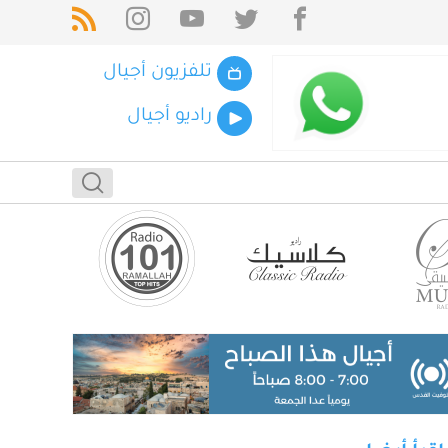
تلفزيون أجيال
راديو أجيال