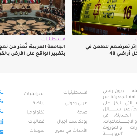
فلسطينيات
 إثر تعرضهم للطعن في
الجامعة العربية: نُحذر من نه
ل أراضي 48
بتغيير الواقع على الأرض بالقو
ــــــــــــزيون رقمي
فلسطينيات
إسرائيليات
ـــــافة المعرفة عبر
تمعية التي تركز على
عربي ودولي
رياضة
عبر رســــــــــــائل
صحة
تكنولوجيا
ــال الحـــديثة، في
ـــــــــتماعيات،
بودكاست أجيال
فعاليات
تراث والموروث
الأحداث في صور
منوعات
 "الروايـــــــــــة