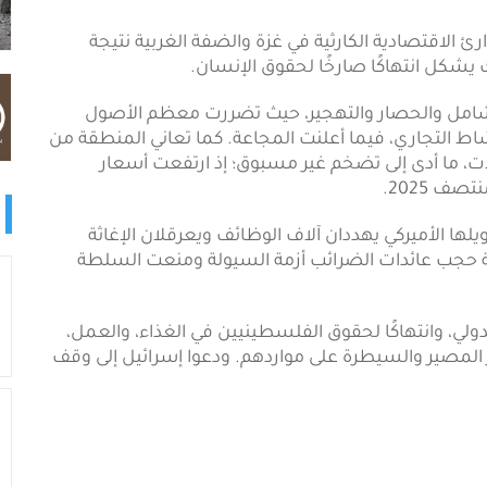
رئ الاقتصادية الكارثية في غزة والضفة الغربية نتيجة
يشكل انتهاكًا صارخًا لحقوق الإنسان.
ر الشامل والحصار والتهجير، حيث تضررت معظم الأصول
طالة أكثر من 80%، وتوقف النشاط التجاري، فيما أعلنت المجاعة. كما تعاني المنطقة من
ات، ما أدى إلى تضخم غير مسبوق؛ إذ ارتفعت أسعار
ويلها الأميركي يهددان آلاف الوظائف ويعرقلان الإغاثة
سة حجب عائدات الضرائب أزمة السيولة ومنعت السلطة
دولي، وانتهاكًا لحقوق الفلسطينيين في الغذاء، والعمل،
 المصير والسيطرة على مواردهم. ودعوا إسرائيل إلى وقف