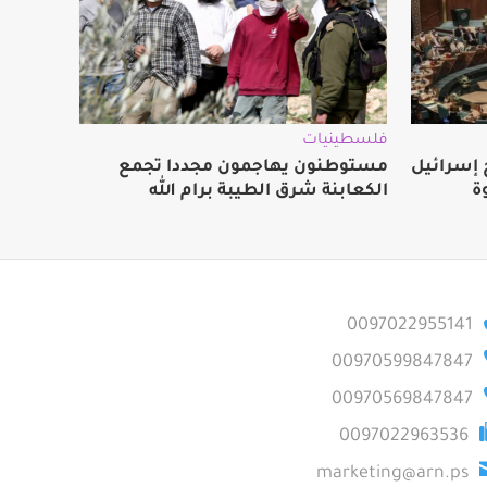
فلسطينيات
ج إسرائيل
مستوطنون يهاجمون مجددا تجمع
ة
الكعابنة شرق الطيبة برام الله
0097022955141
00970599847847
00970569847847
0097022963536
marketing@arn.ps