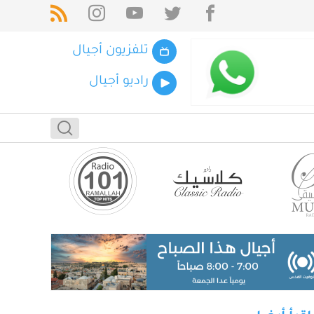
تلفزيون أجيال
راديو أجيال