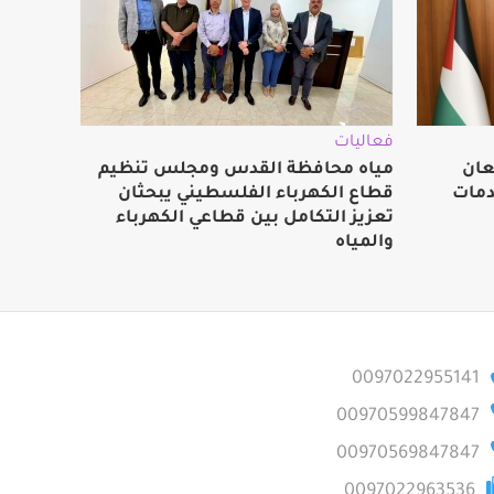
فعاليات
عان
مياه محافظة القدس ومجلس تنظيم
دمات
قطاع الكهرباء الفلسطيني يبحثان
تعزيز التكامل بين قطاعي الكهرباء
والمياه
0097022955141
00970599847847
00970569847847
0097022963536