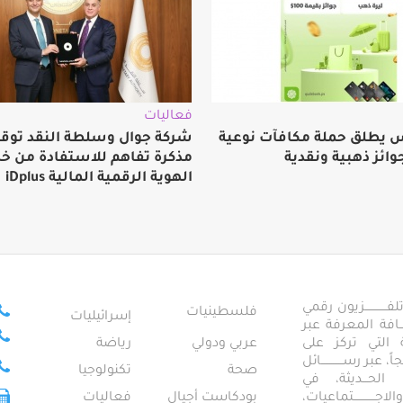
فعاليات
 يطلق حملة مكافآت نوعية
شركة جوال وسلطة النقد توق
وائز ذهبية ونقدية
مذكرة تفاهم للاستفادة من خ
الهوية الرقمية المالية iDplus
ــــــــــــزيون رقمي
فلسطينيات
إسرائيليات
ـــــافة المعرفة عبر
تمعية التي تركز على
عربي ودولي
رياضة
عبر رســــــــــــائل
صحة
تكنولوجيا
ــال الحـــديثة، في
ـــــــــتماعيات،
بودكاست أجيال
فعاليات