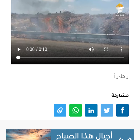
ر.ط-ر.أ
مشاركة