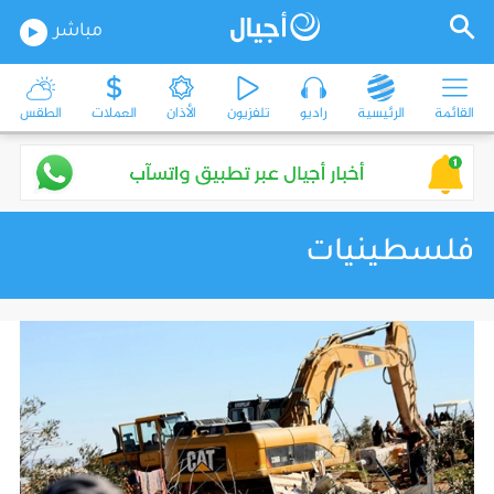
مباشر
القائمة
الرئيسية
راديو
تلفزيون
الأذان
العملات
الطقس
فلسطينيات