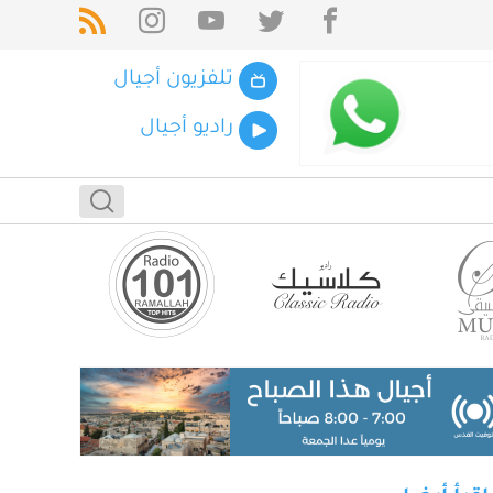
تلفزيون أجيال
راديو أجيال