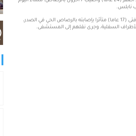
(شبكة أجيال)- استشهد الشاب معين صبحي محمد أصفر (24 عاماً) وأصيب 7 آخرون بالرصاص، مساء اليوم
 نابلس.
وأكدت جمعية الهلال الأحمر الفلسطيني، استشهاد فتى (17 عاما) متأثرا بإصابته بالرصاص الحي في الصدر،