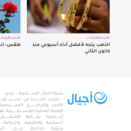
فلسطينيات
فلسطينيات
الذهب يتجه لأفضل أداء أسبوعي منذ
طقس: انخ
كانون الثاني
شبكة أجيال الإعـــــــلامية – راديو – تلف
– إنترنت اتخـــــــذنا من نشـــــــر ثقــ
الأخبار والبرامـــــــــــج المجـــــــ
القصة المحلية الفلســــطـــــــينية نهجاً، 
إعــــــلامية بكـــــــافة الأشكـــــــ
السياسة والاقتصاد والرياضة والاجـــ
وبرؤية تحافظ عـــــــلى ال