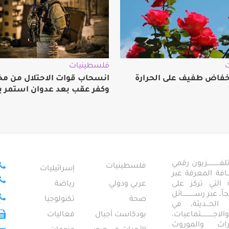
فلسطينيات
فاض طفيف على الحرارة
انسحاب قوات الاحتلال من مخي
وكفر عقب بعد عدوان استمر ي
ــــــــــــزيون رقمي
فلسطينيات
إسرائيليات
ـــــافة المعرفة عبر
تمعية التي تركز على
عربي ودولي
رياضة
عبر رســــــــــــائل
صحة
تكنولوجيا
ــال الحـــديثة، في
ـــــــــتماعيات،
بودكاست أجيال
فعاليات
تراث والموروث