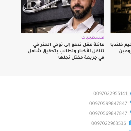
فلسطينيات
م قلنديا
عائلة عقل تدعو إلى توخي الحذر في
ومين
تناقل الأخبار وتطالب بتحقيق شامل
في جريمة مقتل نجلها
0097022955141
00970599847847
00970569847847
0097022963536