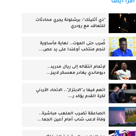
اقرأ أيضا
"ذي أثليتك": برشلونة يجري محادثات
للتعاقد مع رودري
ضُرب حتى الموت.. نهاية مأساوية
لنجم منتخب أوغندا على يد عص...
لإتمام انتقاله إلى ريال مدريد..
ديوماندي يغادر معسكر لايبز...
اتهم فيفا بـ"الابتزاز".. الاتحاد الأردني
لكرة القدم يؤكد ر...
الصاعقة تضرب الملعب مباشرة..
وفاة لاعب شاب أمام أعين الجما...