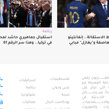
رياضة
الاستقالة.. إنفانتينو
استقبال جماهيري حاشد لمح
عاصفة و"يغازل" مبابي
في تركيا.. وهذا سر الرقم 61
ــــــــــــزيون رقمي
فلسطينيات
إسرائيليات
ـــــافة المعرفة عبر
تمعية التي تركز على
عربي ودولي
رياضة
عبر رســــــــــــائل
صحة
تكنولوجيا
ــال الحـــديثة، في
ـــــــــتماعيات،
بودكاست أجيال
فعاليات
تراث والموروث