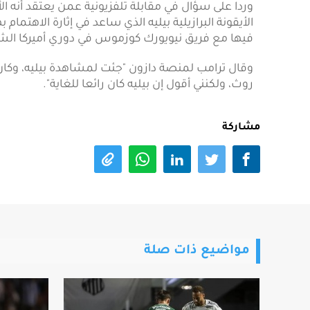
وردا على سؤال في مقابلة تلفزيونية عمن يعتقد أنه ا
الأيقونة البرازيلية بيليه الذي ساعد في إثارة الاهتما
فيها مع فريق نيويورك كوزموس في دوري أميركا الشمالية
وقال ترامب لمنصة دازون "جئت لمشاهدة بيليه، وكان ر
روث، ولكنني أقول إن بيليه كان رائعا للغاية".
مشاركة
مواضيع ذات صلة