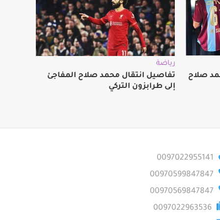
رياضة
مد صلاح
تفاصيل انتقال محمد صلاح المفاجئ
إلى طرابزون التركي
0097022955141
00970599847847
00970569847847
0097022963536