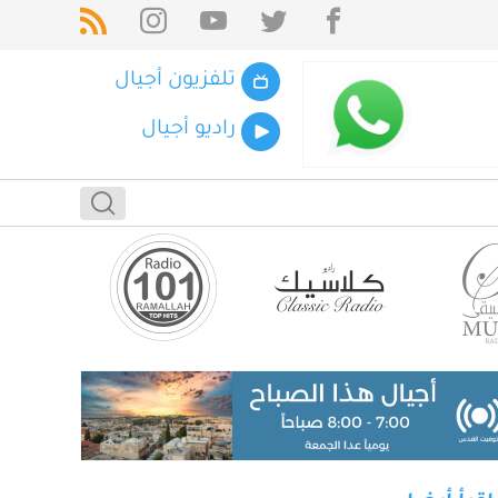
تلفزيون أجيال
راديو أجيال