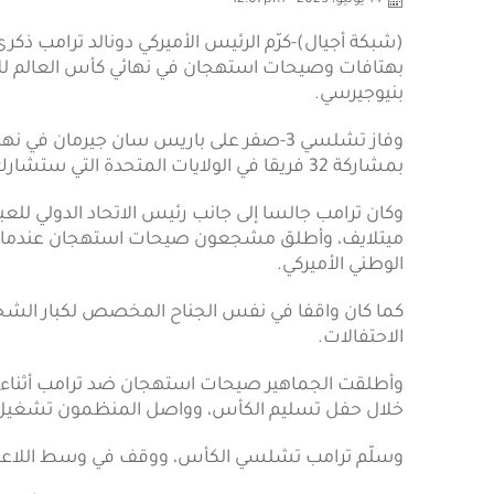
14 يوليو، 2025 - 12:07pm
(شبكة أجيال)-كرّم الرئيس الأميركي دونالد ترامب ذكرى 
بهتافات وصيحات استهجان في نهائي كأس العالم للأن
بنيوجيرسي.
وفاز تشلسي 3-صفر على باريس سان جيرمان 
بمشاركة 32 فريقا في الولايات المتحدة التي ستشارك المكسيك وكندا تنظيم كأس العالم 2026.
وكان ترامب جالسا إلى جانب رئيس الاتحاد الدولي للعب
ميتلايف، وأطلق مشجعون صيحات استهجان عندما ظهر
الوطني الأميركي.
كما كان واقفا في نفس الجناح المخصص لكبار ال
الاحتفالات.
وأطلقت الجماهير صيحات استهجان ضد ترامب أثناء ال
خلال حفل تسليم الكأس، وواصل المنظمون تشغيل 
وسلّم ترامب تشلسي الكأس، ووقف في وسط اللاعبين 