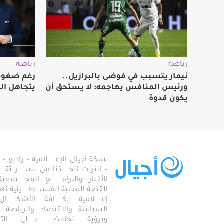
رياضة
رياضة
نيمار يتسبب في فوضى بالبرازيل..
رغم ضغوط 
ورئيس المنافس يهاجمه: لا يستحق أن
يتجاهل ال
يكون قدوة
شبكة أجيال الإعـــــــلامية – راديو – تلف
– إنترنت اتخـــــــذنا من نشـــــــر ثقــ
الأخبار والبرامـــــــــــج المجـــــــ
القصة المحلية الفلســــطـــــــينية نهجاً، 
إعــــــلامية بكـــــــافة الأشكـــــــ
السياسة والاقتصاد والرياضة والاجـــ
وبرؤية تحافظ عـــــــلى ال