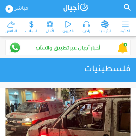
مباشر
القائمة
الرئيسية
راديو
تلفزيون
الأذان
العملات
الطقس
فلسطينيات