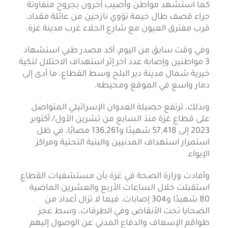
كما استشهد مواطن وأصيب آخرون بجروح متفاوتة
جراء قصف طال خيمة تؤوي نازحين من عائلة مقداد،
قرب مفترق العيون مع شارع الجلاء غرب مدينة غزة.
وفي وقت سابق من اليوم، أكد مصدر طبي استشهاد
3 مواطنين وإصابة عدد آخر إثر استهداف الاحتلال لتكية
خيرية شمال مدينة دير البلح وسط القطاع، ما أدى إلى
دمار واسع في الموقع ومحيطه.
وبذلك، ترتفع حصيلة العدوان الإسرائيلي المتواصل
على قطاع غزة منذ السابع من تشرين الأول/ أكتوبر
2023 إلى 57,418 شهيدًا و136,261 مصابًا، في ظل
استمرار استهداف المدنيين والبنية التحتية ومراكز
الإيواء.
وأفادت وزارة الصحة في غزة بأن مستشفيات القطاع
استقبلت خلال الساعات الأربع والعشرين الماضية
80 شهيدًا و304 إصابات، فيما لا تزال أعداد من
الضحايا تحت الأنقاض وفي الطرقات، وسط عجز
طواقم الإسعاف والدفاع المدني عن الوصول إليهم