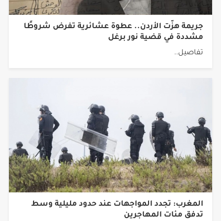
جريمة هزّت الأردن.. عطوة عشائرية تفرض شروطًا
مشددة في قضية نور برغل
تفاصيل..
المغرب: تجدد المواجهات عند حدود مليلية وسط
تدفق مئات المهاجرين