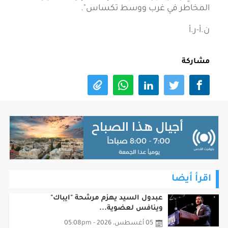
المخاطر في غرب ووسط تكساس".
ن.أ-ر.أ
مشاركة
اقرأ أيضا
عبدول السيد يهزم مرشحة "ايباك"
وينافس لعضوية...
05 أغسطس، 2026 - 05:08pm