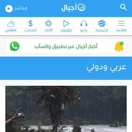
مباشر
القائمة
الرئيسية
راديو
تلفزيون
الأذان
العملات
الطقس
عربي ودولي