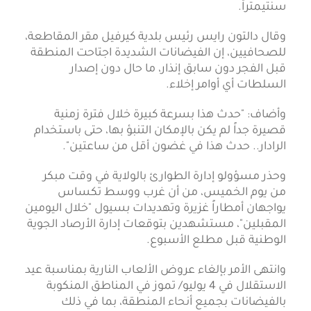
سنتيمتراً.
وقال دالتون رايس رئيس بلدية كيرفيل مقر المقاطعة،
للصحافيين، إن الفيضانات الشديدة اجتاحت المنطقة
قبل الفجر دون سابق إنذار، ما حال دون إصدار
السلطات أي أوامر إخلاء.
وأضاف: "حدث هذا بسرعة كبيرة خلال فترة زمنية
قصيرة جداً لم يكن بالإمكان التنبؤ بها، حتى باستخدام
الرادار.. حدث هذا في غضون أقل من ساعتين".
وحذر مسؤولو إدارة الطوارئ بالولاية في وقت مبكر
من يوم الخميس، من أن غرب ووسط تكساس
يواجهان أمطاراً غزيرة وتهديدات بسيول "خلال اليومين
المقبلين"، مستشهدين بتوقعات إدارة الأرصاد الجوية
الوطنية قبل مطلع الأسبوع.
وانتهى الأمر بإلغاء عروض الألعاب النارية بمناسبة عيد
الاستقلال في 4 يوليو/ تموز في المناطق المنكوبة
بالفيضانات بجميع أنحاء المنطقة، بما في ذلك