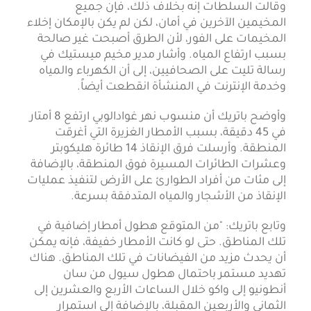
وقالت السلطات إنه بخلاف ذلك، فإن جميع
المخيمين الآخرين في أمان، لكن لم يكن بالإمكان إخلاء
المخيمات على الفور، لأن الطرق أصبحت غير صالحة
بسبب ارتفاع المياه. وأشار مدير مخيم ميستيك في
رسالة تليت على الصحافيين، إلى أن الكهرباء والمياه
وخدمة الإنترنت في المنشأة انقطعت أيضاً.
وأوضح باتريك أن منسوب نهر غوادالوبي ارتفع 8 أمتار
في 45 دقيقة، بسبب الأمطار الغزيرة التي أغرقت
المنطقة. وأرسلت فرق الإنقاذ 14 طائرة هليكوبتر
وعشرات الطائرات المسيرة فوق المنطقة، بالإضافة
إلى مئات من أفراد الطوارئ على الأرض لتنفيذ عمليات
الإنقاذ من الأشجار والمياه المتدفقة بسرعة.
وتابع باتريك: "من المتوقع هطول أمطار إضافية في
تلك المناطق. حتى لو كانت الأمطار خفيفة، فإنه يمكن
أن يحدث مزيد من الفيضانات في تلك المناطق. هناك
تهديد مستمر باحتمال هطول سيول من سان
أنطونيو إلى واكو خلال الساعات الأربع والعشرين إلى
الثماني والأربعين المقبلة، بالإضافة إلى استمرار