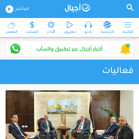
مباشر
القائمة
الرئيسية
راديو
تلفزيون
الأذان
العملات
الطقس
فعاليات