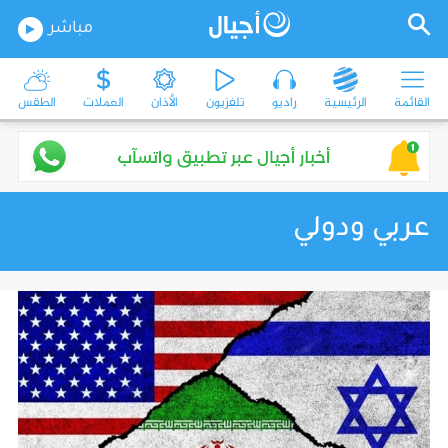
مباشر
القائمة
الرئيسية
راديو
تلفزيون
الأذان
العملات
الطقس
عربي ودولي