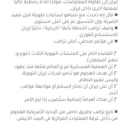
إيران إلى طاولة المفاوضات، مؤكدًا أنه لا يخطط حاليًا
لعملية أخرى داخل إيران.
■ قال إنه تحدث مع نتنياهو لساعات طويلة قبل تنفيذ
الضربة، وإن التنسيق تم على أعلى مستوى.
■ وصف ترامب اللحظة بأنها “تاريخية”، داعيًا إيران
للاستسلام الفوري.
■ في مؤتمر صحفي، أعلن ترامب:
🚩القضاء التام على المنشآت النووية الثلاث (فوردو،
نطنز، أصفهان).
🚩أن العملية العسكرية لم يرَ العالم مثلها منذ عقود.
🚩أن هدف الهجوم هو تدمير قدرات إيران النووية،
وليس تغيير النظام.
🚩أن على إيران أن تختار السلام أو مواجهة عواقب
أشد.
🚩أن هناك أهدافاً إضافية ستُضرب إذا لزم الأمر.
■ تابع ترامب وفريق خاص من الإدارة الأمريكية الهجوم
من داخل غرفة العمليات المركزية في البيت الأبيض.