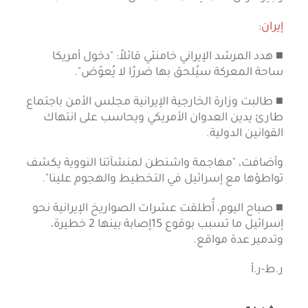
إيران:
■ هدد المرشد الإيراني خامنئي قائلاً: "دخول أمريكا
ساحة المعركة سيُلحق بها ضررًا لا يُعوّض".
■ طالبت وزارة الخارجية الإيرانية مجلس الأمن باجتماع
طارئ يدين العدوان الأمريكي ويحاسب على انتهاك
القوانين الدولية.
وأضافت، "مهاجمة واشنطن لمنشآتنا النووية يكشف
تواطؤها مع إسرائيل في التخطيط والهجوم علينا".
■ صباح اليوم، أُطلقت عشرات الصواريخ الإيرانية نحو
إسرائيل ما تسبب بوقوع 15إصابة بينها 2 خطيرة،
وتدمير عدة مواقع.
ر.ط-ر.أ