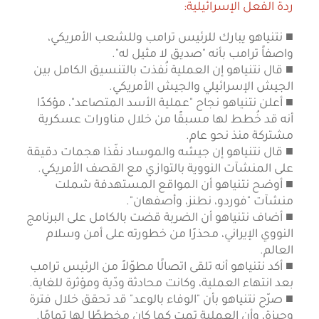
ردة الفعل الإسرائيلية:
■ نتنياهو يبارك للرئيس ترامب وللشعب الأمريكي،
واصفاً ترامب بأنه "صديق لا مثيل له".
■ قال نتنياهو إن العملية نُفذت بالتنسيق الكامل بين
الجيش الإسرائيلي والجيش الأمريكي.
■ أعلن نتنياهو نجاح "عملية الأسد المتصاعد"، مؤكدًا
أنه قد خُطط لها مسبقًا من خلال مناورات عسكرية
مشتركة منذ نحو عام.
■ قال نتنياهو إن جيشه والموساد نفّذا هجمات دقيقة
على المنشآت النووية بالتوازي مع القصف الأمريكي.
■ أوضح نتنياهو أن المواقع المستهدفة شملت
منشآت "فوردو، نطنز، وأصفهان".
■ أضاف نتنياهو أن الضربة قضت بالكامل على البرنامج
النووي الإيراني، محذرًا من خطورته على أمن وسلام
العالم.
■ أكد نتنياهو أنه تلقى اتصالًا مطوّلاً من الرئيس ترامب
بعد انتهاء العملية، وكانت محادثة ودّية ومؤثرة للغاية.
■ صرّح نتنياهو بأن "الوفاء بالوعد" قد تحقق خلال فترة
وجيزة، وأن العملية تمت كما كان مخططًا لها تمامًا.