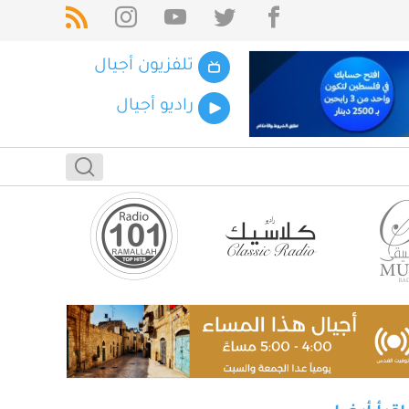
تلفزيون أجيال
راديو أجيال