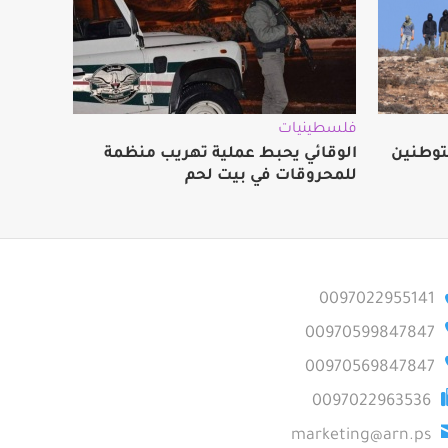
فلسطينيات
توطنين
الوقائي يحبط عملية تهريب منظمة
للمحروقات في بيت لحم
0097022955141
00970599847847
00970569847847
0097022963536
marketing@arn.ps