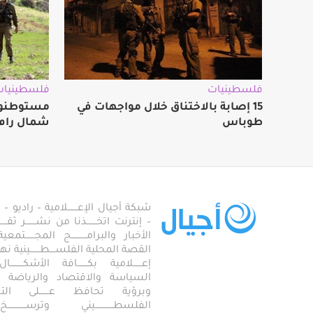
فلسطينيات
فلسطينيات
15 إصابة بالاختناق خلال مواجهات في
مستوطنون
طوباس
شمال رام 
شبكة أجيال الإعـــــــلامية – راديو – تلف
– إنترنت اتخـــــــذنا من نشـــــــر ثقــ
الأخبار والبرامـــــــــــج المجـــــــ
القصة المحلية الفلســــطـــــــينية نهجاً، 
إعــــــلامية بكـــــــافة الأشكـــــــ
السياسة والاقتصاد والرياضة والاجـــ
وبرؤية تحافظ عـــــــلى ال
الفلسطـــــــــــــيني وترســـــــــــــخ