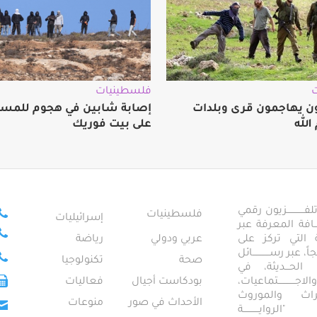
فلسطينيات
 يهاجمون قرى وبلدات
إصابة شابين في هجوم للمس
الله
على بيت فوريك
ــــــــــــزيون رقمي
فلسطينيات
إسرائيليات
ـــــافة المعرفة عبر
تمعية التي تركز على
عربي ودولي
رياضة
عبر رســــــــــــائل
صحة
تكنولوجيا
ــال الحـــديثة، في
ـــــــــتماعيات،
بودكاست أجيال
فعاليات
تراث والموروث
الأحداث في صور
منوعات
 "الروايـــــــــــة