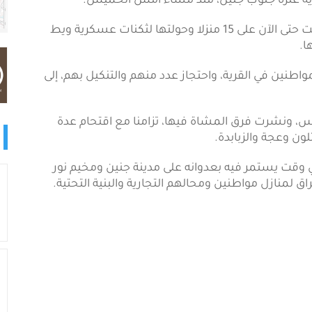
قرية عنزة جنوب جنين، منذ مساء أمس الخميس.
وأفادت مصادر محلية لأجيال أن قوات الاحتلال استولت حتى الآن على 15 منزلا وحولتها لثكنات عسكرية ويط
ا.
طنين في القرية، واحتجاز عدد منهم والتنكيل بهم، إلى
س، ونشرت فرق المشاة فيها، تزامنا مع اقتحام عدة
ون وعجة والزبابدة.
 وقت يستمر فيه بعدوانه على مدينة جنين ومخيم نور