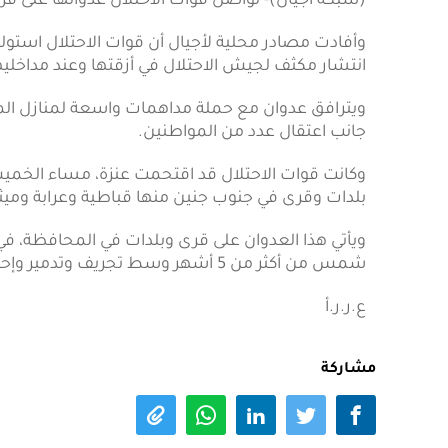
(شبكة أجيال)- تواصل قوات الاحتلال عدوانها على 
انتشار مكثف لجيش الاحتلال في أزقتها وعند مداخليه
ويترافق عدوان مع حملة مداهمات واسعة لمنازل الموا
جانب اعتقال عدد من المواطنين.
وكانت قوات الاحتلال قد اقتحمت عنزة، مساء الخمي
بلدات وقرى في جنوب جنين منها قباطية وعرابة وميثل
ويأتي هذا العدوان على قرى وبلدات في المحافظة، في
شمس من أكثر من 5 أشهر وسط تجريف وتدمير وإحراق لمنازل مواطنين ومحالهم التجارية والبنية التحتية.
ع.ر.ر.أ
مشاركة