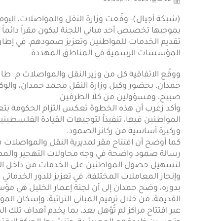
22 مايو، 2025 - 06:05pm
(شبكة أجيال)- وقّعت وزارة النقل والمواصلات، اليوم
بموجبها تخصيص أحد مباني اللجنة ليكون مقراً دائماً 
تقديم الخدمات للمواطنين وتعزيز صمودهم، في إطار
المؤسسات الرسمية في المناطق المهددة.
ووقّع الاتفاقية كل من وزير النقل والمواصلات م. طار
حمدان، بحضور وكيل وزارة النقل محمد حمدان، والوك
صبيح، ومسؤولين من كلا الطرفين
وأكد زعرب أن هذه الخطوة تعكس التزام الحكومة بت
المواطنين فيها، تنفيذاً لتوجيهات القيادة الفلسطينية 
وركيزة أساسية من ركائز الصمود.
كما أوضح أن افتتاح مقر لمديرية النقل والمواصلات ف
رسالة صمود واضحة في وجه محاولات التهجير والمصاد
لتسهيل حصول المواطنين على الخدمات من داخل الب
وإنجاز المعاملات المختلفة، في تعزيز للدور الخدماتي 
بدوره، وضح حمدان إلى أن لجنة إعمار الخليل هي مؤ
القديمة، من خلال ترميم المباني التراثية، وإسكان 
عبر افتتاح مراكز لم تُؤهل بعد، بما يخدم أهداف تل