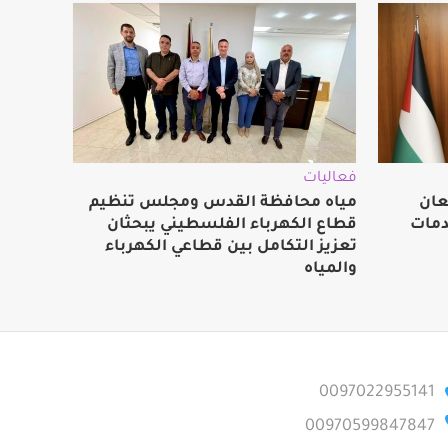
فعاليات
عان
مياه محافظة القدس ومجلس تنظيم
دمات
قطاع الكهرباء الفلسطيني يبحثان
تعزيز التكامل بين قطاعي الكهرباء
والمياه
0097022955141
00970599847847