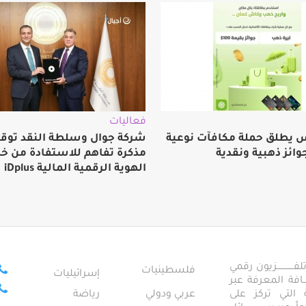
فعاليات
 يطلق حملة مكافآت نوعية
شركة جوال وسلطة النقد توق
وائز ذهبية ونقدية
مذكرة تفاهم للاستفادة من خ
الهوية الرقمية المالية iDplus
ــــــــــــزيون رقمي
فلسطينيات
إسرائيليات
ـــــافة المعرفة عبر
تمعية التي تركز على
عربي ودولي
رياضة