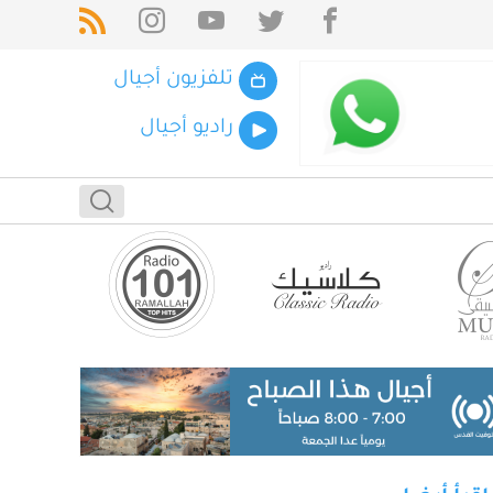
تلفزيون أجيال
راديو أجيال