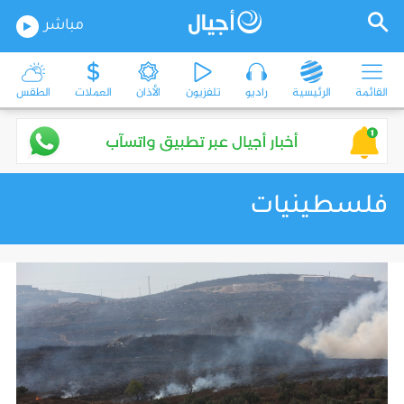
مباشر
القائمة
الرئيسية
راديو
تلفزيون
الأذان
العملات
الطقس
فلسطينيات