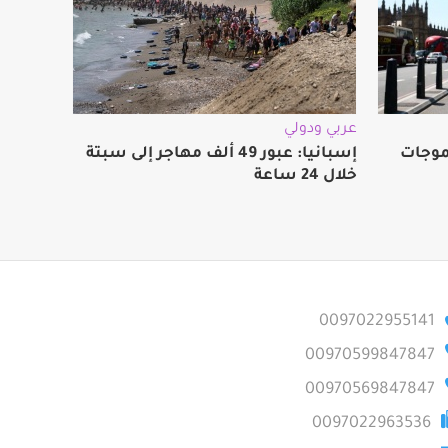
عربي ودولي
ة بموجات
إسبانيا: عبور 49 ألف مهاجر إلى سبتة
خلال 24 ساعة
0097022955141
00970599847847
00970569847847
0097022963536