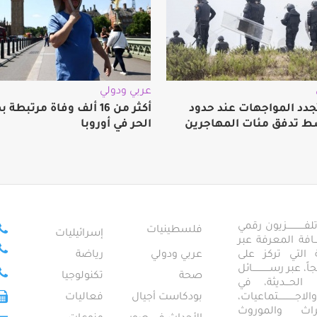
عربي ودولي
جدد المواجهات عند حدود
أكثر من 16 ألف وفاة مرتبط
ط تدفق مئات المهاجرين
الحر في أوروبا
ــــــــــــزيون رقمي
فلسطينيات
إسرائيليات
ـــــافة المعرفة عبر
تمعية التي تركز على
عربي ودولي
رياضة
عبر رســــــــــــائل
صحة
تكنولوجيا
ــال الحـــديثة، في
ـــــــــتماعيات،
بودكاست أجيال
فعاليات
تراث والموروث