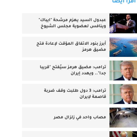
اقرأ أيضا
عبدول السيد يهزم مرشحة "ايباك"
وينافس لعضوية مجلس الشيوخ
أبرز بنود الاتفاق المؤقت لإعادة فتح
مضيق هرمز
ترامب: مضيق هرمز سيُفتح "قريبا
جدا".. ويهدد إيران
ترامب: 3 دول طلبت وقف ضربة
قاصمة لإيران
مصاب واحد في زلزال مصر