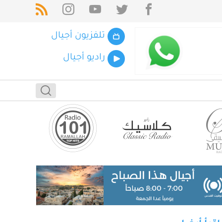
تلفزيون أجيال
راديو أجيال