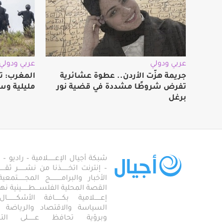
عربي ودولي
عربي ودولي
جريمة هزّت الأردن.. عطوة عشائرية
المغرب: ت
تفرض شروطًا مشددة في قضية نور
مليلية وس
برغل
شبكة أجيال الإعـــــــلامية – راديو – تلف
– إنترنت اتخـــــــذنا من نشـــــــر ثقــ
الأخبار والبرامـــــــــــج المجـــــــ
القصة المحلية الفلســــطـــــــينية نهجاً، 
إعــــــلامية بكـــــــافة الأشكـــــــ
السياسة والاقتصاد والرياضة والاجـــ
وبرؤية تحافظ عـــــــلى ال