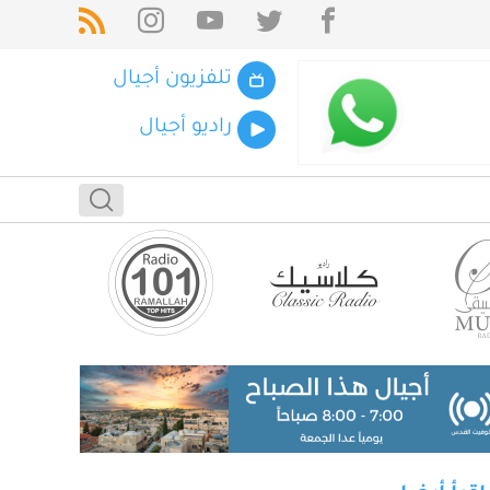
تلفزيون أجيال
راديو أجيال