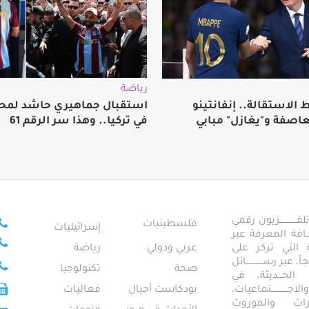
رياضة
الاستقالة.. إنفانتينو
استقبال جماهيري حاشد لمح
عاصفة و"يغازل" مبابي
في تركيا.. وهذا سر الرقم 61
ــــــــــــزيون رقمي
فلسطينيات
إسرائيليات
ـــــافة المعرفة عبر
تمعية التي تركز على
عربي ودولي
رياضة
عبر رســــــــــــائل
صحة
تكنولوجيا
ــال الحـــديثة، في
ـــــــــتماعيات،
بودكاست أجيال
فعاليات
تراث والموروث