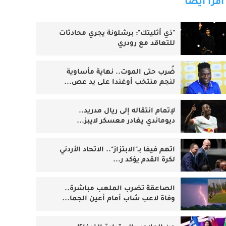
اقرأ أيضا
"ذي أثليتك": برشلونة يجري محادثات
للتعاقد مع رودري
ضُرب حتى الموت.. نهاية مأساوية
لنجم منتخب أوغندا على يد عص...
لإتمام انتقاله إلى ريال مدريد..
ديوماندي يغادر معسكر لايبز...
اتهم فيفا بـ"الابتزاز".. الاتحاد الأردني
لكرة القدم يؤكد ر...
الصاعقة تضرب الملعب مباشرة..
وفاة لاعب شاب أمام أعين الجما...