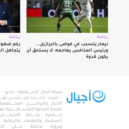
رياضة
رياضة
نيمار يتسبب في فوضى بالبرازيل..
رغم ضغوط 
ورئيس المنافس يهاجمه: لا يستحق أن
يتجاهل ال
يكون قدوة
شبكة أجيال الإعـــــــلامية – راديو – تلف
– إنترنت اتخـــــــذنا من نشـــــــر ثقــ
الأخبار والبرامـــــــــــج المجـــــــ
القصة المحلية الفلســــطـــــــينية نهجاً، 
إعــــــلامية بكـــــــافة الأشكـــــــ
السياسة والاقتصاد والرياضة والاجـــ
وبرؤية تحافظ عـــــــلى ال