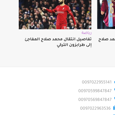
رياضة
مد صلاح
تفاصيل انتقال محمد صلاح المفاجئ
إلى طرابزون التركي
0097022955141
00970599847847
00970569847847
0097022963536