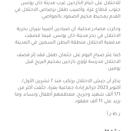
للاحتلال على خيام النازحين غرب مدينة خان يونس
جنوب قطاع غزة، وأصيب طفل برصاص الاحتلال في
القدم بمحيط مخيم الصمود بالمواصي.
وذكرت مصادر محلية، أن صيادين أصيبا بنيران بحرية
الاحتلال في بحر مدينة خان يونس، فيما قصفت
مدفعية الاحتلال منطقة البطن السمين في المدينة.
كما عثر صباح اليوم على جثمان طفل فقد إثر قصف
الاحتلال مدرسة تؤوي نازحين بمخيم البريج قبل
يومين.
يذكر أن جيش الاحتلال يرتكب منذ 7 تشرين الأول/
أكتوبر 2023 جرائم إبادة جماعية بغزة، خلّفت أكثر من
171 ألف شهيد وجريح، معظمهم أطفال ونساء، وما
يزيد على 11 ألف مفقود.
ر.ط-ر.أ