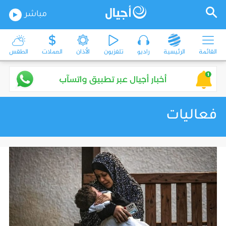
مباشر
القائمة
الرئيسية
راديو
تلفزيون
الأذان
العملات
الطقس
فعاليات