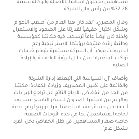
مساهمين يحملون أسهماً بالأصالة والوكالة بنسبة
72.28% من رأس مال الشركة.
وقال المصري: "لقد كان هذا العام من أصعب الأعوام
وشكّل اختباراً حقيقياً لقدرتنا على الصمود والاستمرار،
ولكنه كان أيضاً عاماً ترسخت فيه مكانتنا كمؤسسة
وطنية رائدة ملتزمة برؤيتها الاستراتيجية رغم
الظروف"، مؤكداً أن الشركة مستمرة بتوفير خدمات
تواكب المتغيرات من خلال الرؤية الواضحة والإرادة
الصلبة.
وأضاف "إن السياسة التي اتبعتها إدارة الشركة
والقائمة على تقنين المصاريف وزيادة الكفاءة؛ مكنتنا
من الحد من انخفاض الأرباح الناتج عن تراجع الإيرادات،
وبالرغم من استمرار العدوان للشهر التاسع عشر وما
ألحقه من خسائر فقد استطعنا إقرار توزيع أرباح نقدية
لحاجة المساهمين لها في هذه الأوقات الصعبة
خاصة صغار المساهمين في ظل انخفاض دخل الفرد
بشكل عام".