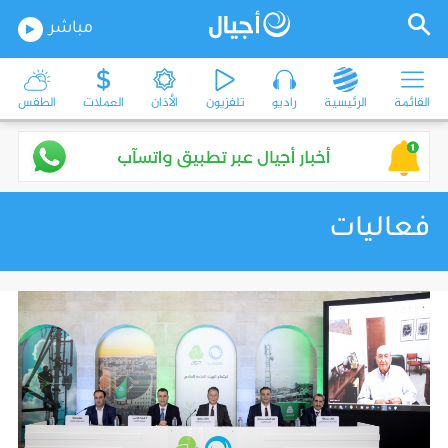
مباشر
القائمة
الرئيسية
راديو
تلفزيون
الأذان
العملات
الطقس
فعاليات