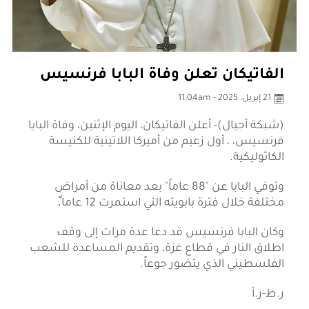
الفاتيكان تعلن وفاة البابا فرنسيس
21 إبريل، 2025 - 11:04am
(شبكة أجيال)- أعلن الفاتيكان، اليوم الإثنين، وفاة البابا
فرنسيس، ، أول زعيم من أميركا اللاتينية للكنيسة
الكاثوليكية.
وتوفي البابا عن "88 عاماً" بعد معاناة من أمراض
مختلفة خلال فترة بابويته التي استمرت 12 عاما.ً
وكان البابا فرنسيس قد دعا عدة مرات إلى وقف
اطلاق النار في قطاع غزة، وتقديم المساعدة للشعب
الفلسطيني الذي يتضور جوعاً.
ر.ط-ر.أ