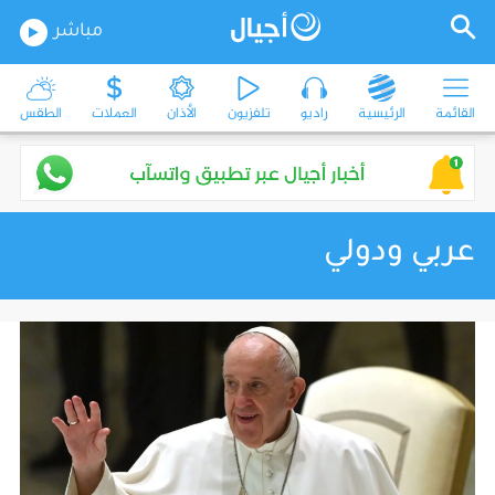
مباشر
القائمة
الرئيسية
راديو
تلفزيون
الأذان
العملات
الطقس
عربي ودولي