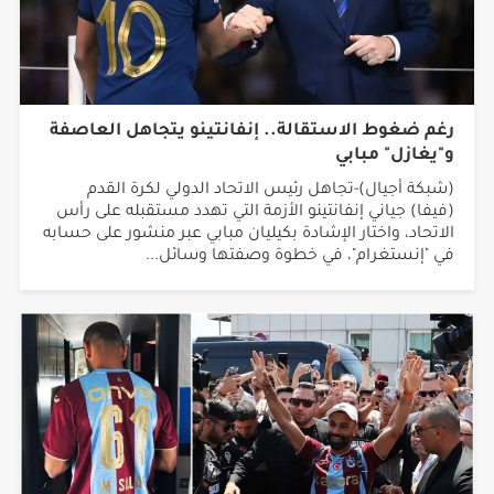
رغم ضغوط الاستقالة.. إنفانتينو يتجاهل العاصفة
و"يغازل" مبابي
(شبكة أجيال)-تجاهل رئيس الاتحاد الدولي لكرة القدم
(فيفا) جياني إنفانتينو الأزمة التي تهدد مستقبله على رأس
الاتحاد، واختار الإشادة بكيليان مبابي عبر منشور على حسابه
في "إنستغرام"، في خطوة وصفتها وسائل...