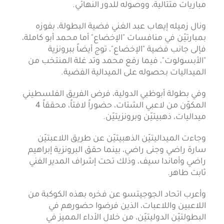
مباريات متتالية، ووصوله للدور النهائي.
ونال زميله إيهاب عبد الغني فضية البطولة، بفوزه
بمبارتيّن في منافسات "الإخضاع" أما محمد أبو كاملة،
فإلى جانب فضية "الإخضاع"، توج أيضاً ببرونزية
"الأبسولوت"، فيما رفع محمد وتد غلة المنتخب من
الميداليات بحصوله على الميدالية الفضية.
وفي بطولة أبوظبي الدولية، فرض الفريق الفلسطيني
المكوّن من لاعبي الشتات، حضوراً لافتاً، محققاً 4
ميداليات، ذهبيتيّن وبرونزيتيّن.
وجاءت الميداليتيّن الذهبيتيّن عن طريق اللاعبتيّن
سارة راضي وجنى راضي، بينما حقق البرونزية إبراهيم
راضي وأماندا سيف، وذلك تحت إشراف المدير الفني
ثابت طاهر.
وأعرب اتحاد الجوجيتسو عن فخره بهذه الكوكبة من
اللاعبين واللاعبات، الذين فرضوا حضورهم في
البطولتيّن الدوليتيّن، من خلال الأداء المميز في