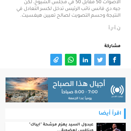
الأصوات 50 مقابل 50 في مجلس الشيوخ، لكن
جيه.دي فانس نائب الرئيس تدخل لكسر التعادل في
النتيجة وحسم التصويت لصالح تعيين هيغسيث.
ن.أ-ر.أ
مشاركة
اقرأ أيضا
عبدول السيد يهزم مرشحة "ايباك"
وينافس لعضوية...