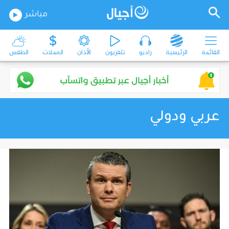
مباشر
القائمة
الرئيسية
راديو
تلفزيون
الأذان
العملات
الطقس
عربي ودولي